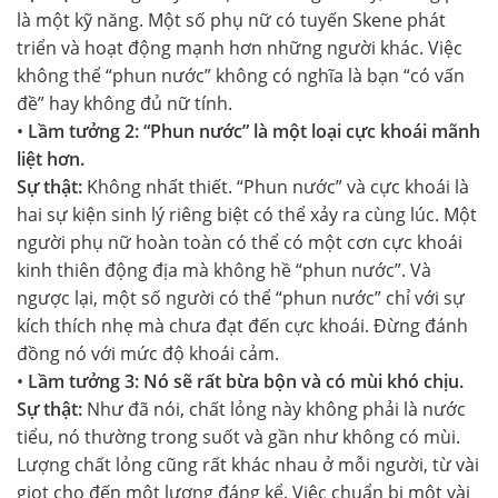
là một kỹ năng. Một số phụ nữ có tuyến Skene phát
triển và hoạt động mạnh hơn những người khác. Việc
không thể “phun nước” không có nghĩa là bạn “có vấn
đề” hay không đủ nữ tính.
•
Lầm tưởng 2: “Phun nước” là một loại cực khoái mãnh
liệt hơn.
Sự thật:
Không nhất thiết. “Phun nước” và cực khoái là
hai sự kiện sinh lý riêng biệt có thể xảy ra cùng lúc. Một
người phụ nữ hoàn toàn có thể có một cơn cực khoái
kinh thiên động địa mà không hề “phun nước”. Và
ngược lại, một số người có thể “phun nước” chỉ với sự
kích thích nhẹ mà chưa đạt đến cực khoái. Đừng đánh
đồng nó với mức độ khoái cảm.
•
Lầm tưởng 3: Nó sẽ rất bừa bộn và có mùi khó chịu.
Sự thật:
Như đã nói, chất lỏng này không phải là nước
tiểu, nó thường trong suốt và gần như không có mùi.
Lượng chất lỏng cũng rất khác nhau ở mỗi người, từ vài
giọt cho đến một lượng đáng kể. Việc chuẩn bị một vài