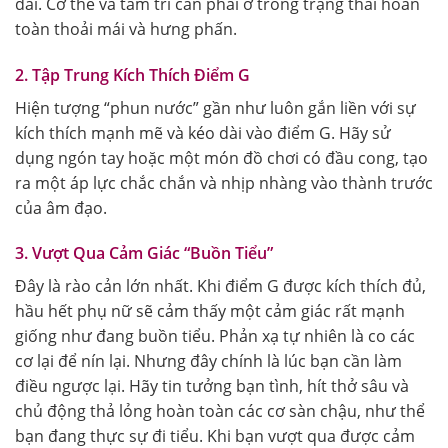
dài. Cơ thể và tâm trí cần phải ở trong trạng thái hoàn
toàn thoải mái và hưng phấn.
2. Tập Trung Kích Thích Điểm G
Hiện tượng “phun nước” gần như luôn gắn liền với sự
kích thích mạnh mẽ và kéo dài vào điểm G. Hãy sử
dụng ngón tay hoặc một món đồ chơi có đầu cong, tạo
ra một áp lực chắc chắn và nhịp nhàng vào thành trước
của âm đạo.
3. Vượt Qua Cảm Giác “Buồn Tiểu”
Đây là rào cản lớn nhất. Khi điểm G được kích thích đủ,
hầu hết phụ nữ sẽ cảm thấy một cảm giác rất mạnh
giống như đang buồn tiểu. Phản xạ tự nhiên là co các
cơ lại để nín lại. Nhưng đây chính là lúc bạn cần làm
điều ngược lại. Hãy tin tưởng bạn tình, hít thở sâu và
chủ động thả lỏng hoàn toàn các cơ sàn chậu, như thể
bạn đang thực sự đi tiểu. Khi bạn vượt qua được cảm