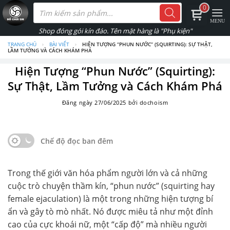
Skip
Tìm
0
kiếm
to
sản
phẩm
content
TRANG CHỦ
›
BÀI VIẾT
›
HIỆN TƯỢNG “PHUN NƯỚC” (SQUIRTING): SỰ THẬT,
LẦM TƯỞNG VÀ CÁCH KHÁM PHÁ
Hiện Tượng “Phun Nước” (Squirting):
Sự Thật, Lầm Tưởng và Cách Khám Phá
Đăng ngày
27/06/2025
bởi
dochoism
Chế độ đọc ban đêm
Trong thế giới văn hóa phẩm người lớn và cả những
cuộc trò chuyện thầm kín, “phun nước” (squirting hay
female ejaculation) là một trong những hiện tượng bí
ẩn và gây tò mò nhất. Nó được miêu tả như một đỉnh
cao của cực khoái nữ, một “cấp độ” mà nhiều người