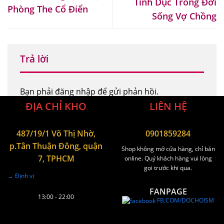
Tình Dục Trong Đời
Phòng The Cổ Điển
Sống Vợ Chồng
Trả lời
Bạn phải
đăng nhập
để gửi phản hồi.
ĐỊA CHỈ KHO
LIÊN HỆ
487/19/1 Võ Thị Nhờ,
0901859284
p.Tân Thuận Đông, quận
Shop không mở cửa hàng, chỉ bán
7, TPHCM
online. Quý khách hàng vui lòng
gọi trước khi qua.
→ Định vị
FANPAGE
13:00 - 22:00
FB.COM/DOCHOISM