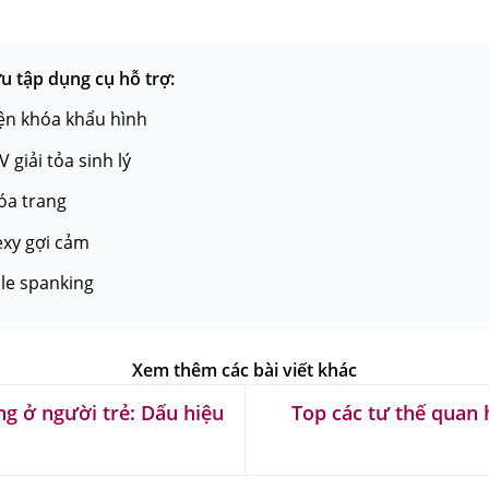
 tập dụng cụ hỗ trợ:
iện khóa khẩu hình
 giải tỏa sinh lý
óa trang
exy gợi cảm
dle spanking
g ở người trẻ: Dấu hiệu
Top các tư thế quan h