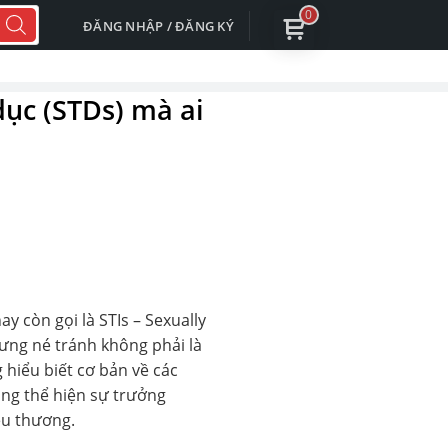
0
ĐĂNG NHẬP / ĐĂNG KÝ
dục (STDs) mà ai
y còn gọi là STIs – Sexually
ưng né tránh không phải là
 hiểu biết cơ bản về các
ng thể hiện sự trưởng
êu thương.