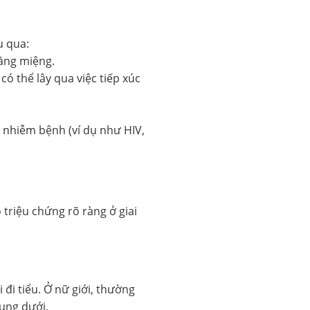
u qua:
ằng miệng.
ó thể lây qua việc tiếp xúc
 nhiễm bệnh (ví dụ như HIV,
triệu chứng rõ ràng ở giai
 đi tiểu. Ở nữ giới, thường
bụng dưới.