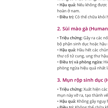
•
Hậu quả:
Nếu không được đi
hoàn ở nam.
•
Điều trị:
Có thể chữa khỏi 
2. Sùi mào gà (Human 
•
Triệu chứng:
Gây ra các nố
bộ phận sinh dục hoặc hậu 
•
Hậu quả:
Hầu hết các chủn
thư cổ tử cung, ung thư hậu
•
Điều trị và phòng ngừa:
Hiệ
phòng ngừa hiệu quả nhất là
3. Mụn rộp sinh dục (
•
Triệu chứng:
Xuất hiện cá
mụn này vỡ ra, tạo thành vết
•
Hậu quả:
Không gây nguy h
•
Điều trị:
Không thể chữa kh