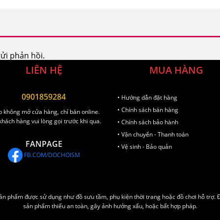
ửi phản hồi.
LIÊN HỆ
MUA HÀNG
0901859284
• Hướng dẫn đặt hàng
• Chính sách bán hàng
 không mở cửa hàng, chỉ bán online.
hách hàng vui lòng gọi trước khi qua.
• Chính sách bảo hành
• Vận chuyển - Thanh toán
FANPAGE
• Vệ sinh - Bảo quản
FB.COM/DOCHOISM
 sản phẩm được sử dụng như đồ sưu tầm, phụ kiện thời trang hoặc đồ chơi hỗ trợ.
sản phẩm thiếu an toàn, gây ảnh hưởng xấu, hoặc bất hợp pháp.