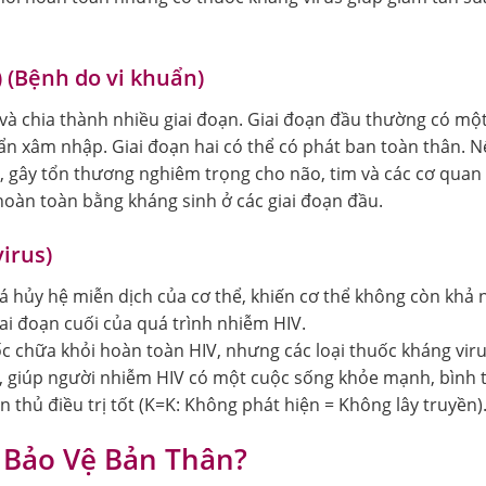
) (Bệnh do vi khuẩn)
và chia thành nhiều giai đoạn. Giai đoạn đầu thường có một 
uẩn xâm nhập. Giai đoạn hai có thể có phát ban toàn thân. N
ối, gây tổn thương nghiêm trọng cho não, tim và các cơ quan
hoàn toàn bằng kháng sinh ở các giai đoạn đầu.
virus)
á hủy hệ miễn dịch của cơ thể, khiến cơ thể không còn khả 
iai đoạn cuối của quá trình nhiễm HIV.
 chữa khỏi hoàn toàn HIV, nhưng các loại thuốc kháng viru
uả, giúp người nhiễm HIV có một cuộc sống khỏe mạnh, bình 
n thủ điều trị tốt (K=K: Không phát hiện = Không lây truyền)
 Bảo Vệ Bản Thân?