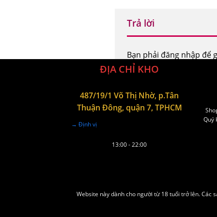
Trả lời
Bạn phải
đăng nhập
để g
ĐỊA CHỈ KHO
487/19/1 Võ Thị Nhờ, p.Tân
Thuận Đông, quận 7, TPHCM
Shop
Quý k
→ Định vị
13:00 - 22:00
Website này dành cho người từ 18 tuổi trở lên. Các