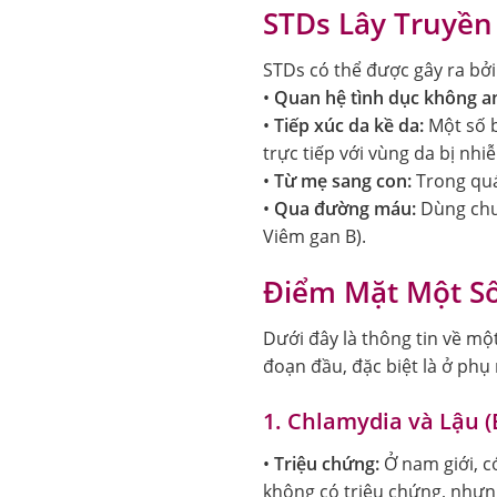
STDs Lây Truyề
STDs có thể được gây ra bởi
•
Quan hệ tình dục không an
•
Tiếp xúc da kề da:
Một số b
trực tiếp với vùng da bị nh
•
Từ mẹ sang con:
Trong quá
•
Qua đường máu:
Dùng chun
Viêm gan B).
Điểm Mặt Một Số
Dưới đây là thông tin về mộ
đoạn đầu, đặc biệt là ở phụ
1. Chlamydia và Lậu (
•
Triệu chứng:
Ở nam giới, có
không có triệu chứng, nhưng