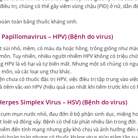
ều trị, chúng có thể gây viêm vùng chậu (PID) ở nữ, dẫn đế
hoàn toàn bằng thuốc kháng sinh.
Papillomavirus – HPV) (Bệnh do virus)
t sùi nhỏ, mềm, có màu da hoặc hồng, trông giống như mào 
môn. Tuy nhiên, nhiều người nhiễm HPV không có triệu chứ
g HPV là vô hại và tự biến mất. Nhưng một số chủng có nguy
 môn, và các loại ung thư khác.
n chưa có thuốc đặc trị HPV, việc điều trị tập trung vào việc
 tiêm vắc-xin HPV (hiệu quả cao nhất khi tiêm trước khi có 
Herpes Simplex Virus – HSV) (Bệnh do virus)
c cụm mụn nước nhỏ, đau đớn ở bộ phận sinh dục, miệng h
 loét và đóng vảy. Bệnh có thể tái phát nhiều lần trong đời.
iểm đến tính mạng nhưng gây khó chịu và ảnh hưởng đến c
ỏi hoàn toàn nhưng có thuốc kháng virus giúp giảm tần s