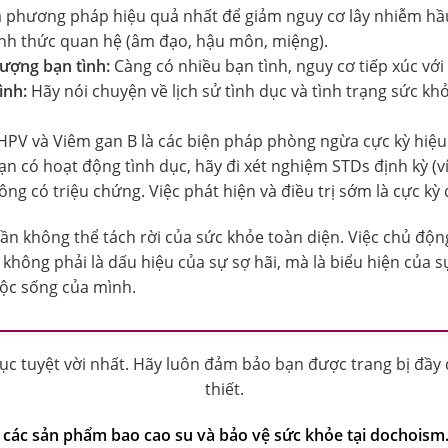
à phương pháp hiệu quả nhất để giảm nguy cơ lây nhiễm hầ
nh thức quan hệ (âm đạo, hậu môn, miệng).
ượng bạn tình:
Càng có nhiều bạn tình, nguy cơ tiếp xúc vớ
ình:
Hãy nói chuyện về lịch sử tình dục và tình trạng sức k
PV và Viêm gan B là các biện pháp phòng ngừa cực kỳ hiệu
n có hoạt động tình dục, hãy đi xét nghiệm STDs định kỳ (v
ông có triệu chứng. Việc phát hiện và điều trị sớm là cực kỳ
ần không thể tách rời của sức khỏe toàn diện. Việc chủ động
không phải là dấu hiệu của sự sợ hãi, mà là biểu hiện của s
uộc sống của mình.
dục tuyệt vời nhất. Hãy luôn đảm bảo bạn được trang bị đầy
thiết.
các sản phẩm bao cao su và bảo vệ sức khỏe tại dochoism