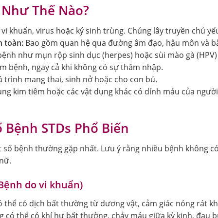
n Như Thế Nào?
 vi khuẩn, virus hoặc ký sinh trùng. Chúng lây truyền chủ yế
 toàn:
Bao gồm quan hệ qua đường âm đạo, hậu môn và b
ệnh như mụn rộp sinh dục (herpes) hoặc sùi mào gà (HPV) c
iễm bệnh, ngay cả khi không có sự thâm nhập.
 trình mang thai, sinh nở hoặc cho con bú.
g kim tiêm hoặc các vật dụng khác có dính máu của người
 Bệnh STDs Phổ Biến
t số bệnh thường gặp nhất. Lưu ý rằng nhiều bệnh không có 
 nữ.
Bệnh do vi khuẩn)
 thể có dịch bất thường từ dương vật, cảm giác nóng rát khi
 có thể có khí hư bất thường, chảy máu giữa kỳ kinh, đau 