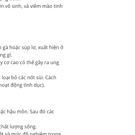
n vô sinh, và viêm mào tinh
gà hoặc súp lơ, xuất hiện ở
ng gì.
 cơ cao có thể gây ra ung
 loại bỏ các nốt sùi. Cách
hoạt động tình dục).
oặc hậu môn. Sau đó các
hất lượng sống.
uất và mức độ nghiêm trọng