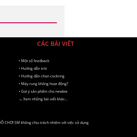
CÁC BÀI VIẾT
• Một số feedback
• Hướng dẫn trói
• Hướng dẫn chọn cockring
• Máy rung không hoạt động?
• Gợi ý sản phẩm cho newbie
→ Xem những bài viết khác...
 ĐỒ CHƠI SM không chịu trách nhiệm với việc sử dụng