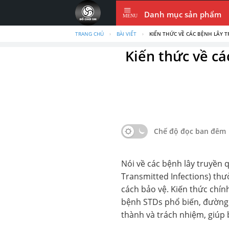
Skip
Danh mục sản phẩm
to
content
TRANG CHỦ
›
BÀI VIẾT
›
KIẾN THỨC VỀ CÁC BỆNH LÂY T
Kiến thức về cá
Chế độ đọc ban đêm
Nói về các bệnh lây truyền q
Transmitted Infections) th
cách bảo vệ. Kiến thức chín
bệnh STDs phổ biến, đường 
thành và trách nhiệm, giúp