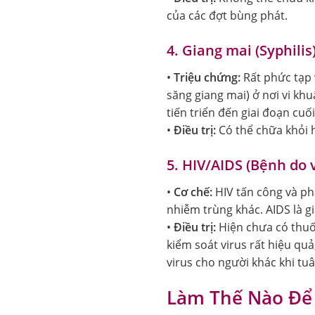
của các đợt bùng phát.
4. Giang mai (Syphilis
•
Triệu chứng:
Rất phức tạp 
săng giang mai) ở nơi vi kh
tiến triển đến giai đoạn cu
•
Điều trị:
Có thể chữa khỏi 
5. HIV/AIDS (Bệnh do 
•
Cơ chế:
HIV tấn công và ph
nhiễm trùng khác. AIDS là g
•
Điều trị:
Hiện chưa có thuốc
kiểm soát virus rất hiệu q
virus cho người khác khi tuâ
Làm Thế Nào Để