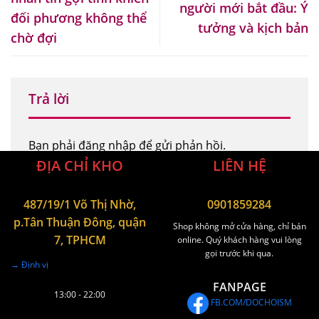
người mới bắt đầu: Ý
đối phương không thể
tưởng và kịch bản
chờ đợi
Trả lời
Bạn phải
đăng nhập
để gửi phản hồi.
ĐỊA CHỈ KHO
LIÊN HỆ
487/19/1 Võ Thị Nhờ,
0901859284
p.Tân Thuận Đông, quận
Shop không mở cửa hàng, chỉ bán
7, TPHCM
online. Quý khách hàng vui lòng
gọi trước khi qua.
→ Định vị
FANPAGE
13:00 - 22:00
FB.COM/DOCHOISM