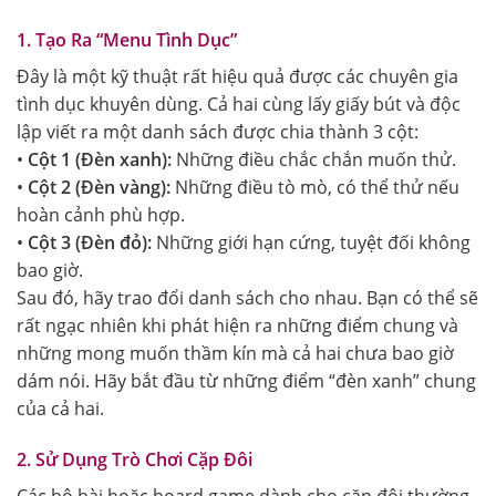
1. Tạo Ra “Menu Tình Dục”
Đây là một kỹ thuật rất hiệu quả được các chuyên gia
tình dục khuyên dùng. Cả hai cùng lấy giấy bút và độc
lập viết ra một danh sách được chia thành 3 cột:
•
Cột 1 (Đèn xanh):
Những điều chắc chắn muốn thử.
•
Cột 2 (Đèn vàng):
Những điều tò mò, có thể thử nếu
hoàn cảnh phù hợp.
•
Cột 3 (Đèn đỏ):
Những giới hạn cứng, tuyệt đối không
bao giờ.
Sau đó, hãy trao đổi danh sách cho nhau. Bạn có thể sẽ
rất ngạc nhiên khi phát hiện ra những điểm chung và
những mong muốn thầm kín mà cả hai chưa bao giờ
dám nói. Hãy bắt đầu từ những điểm “đèn xanh” chung
của cả hai.
2. Sử Dụng Trò Chơi Cặp Đôi
Các bộ bài hoặc board game dành cho cặp đôi thường