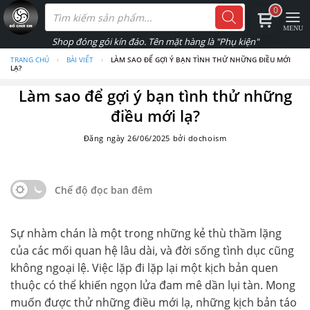
Skip
Tìm
0
kiếm
to
sản
phẩm
content
TRANG CHỦ
›
BÀI VIẾT
›
LÀM SAO ĐỂ GỢI Ý BẠN TÌNH THỬ NHỮNG ĐIỀU MỚI
LẠ?
Làm sao để gợi ý bạn tình thử những
điều mới lạ?
Đăng ngày
26/06/2025
bởi
dochoism
Chế độ đọc ban đêm
Sự nhàm chán là một trong những kẻ thù thầm lặng
của các mối quan hệ lâu dài, và đời sống tình dục cũng
không ngoại lệ. Việc lặp đi lặp lại một kịch bản quen
thuộc có thể khiến ngọn lửa đam mê dần lụi tàn. Mong
muốn được thử những điều mới lạ, những kịch bản táo