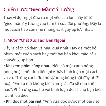
Chiến Lược “Gieo Mầm” Ý Tưởng
Thay vì đột ngột đưa ra một yêu cầu lớn, hãy từ từ
“gieo mầm” ý tưởng vào tâm trí của đối phương. Đây là
một cách tiếp cận nhẹ nhàng và ít gây áp lực nhất.
1. Mượn “Chất Xúc Tác” Bên Ngoài
Đây là cách cổ điển và hiệu quả nhất. Hãy để một bộ
phim, một cuốn sách hay một bài báo khơi mào câu
chuyện giúp bạn.
•
Khi xem phim cùng nhau:
Nếu có một cảnh nóng
bỏng hoặc một tình tiết gợi ý, hãy bình luận một cách
vu vơ: “Trông cảnh đó thú vị/nóng bỏng thật đấy nhỉ?”
hoặc “Em tò mò không biết cảm giác đó sẽ như thế
nào”. Phản ứng của họ với bình luận đó sẽ cho bạn biết
rất nhiều điều.
•
Khi đọc một bài viết:
“Anh vừa đọc được một bài viết