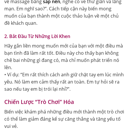
về massage bằng
sáp nến
, nghe có vẻ thư giãn và lãng
mạn. Em nghĩ sao?”. Cách tiếp cận này biến mong
muốn của bạn thành một cuộc thảo luận về một chủ
đề khách quan.
2. Bắt Đầu Từ Những Lời Khen
Hãy gắn liền mong muốn mới của bạn với một điều mà
bạn tình đã làm rất tốt. Điều này cho thấy bạn không
chê bai những gì đang có, mà chỉ muốn phát triển nó
lên.
• Ví dụ: “Em rất thích cách anh giữ chặt tay em lúc mình
yêu. Nó làm em cảm thấy rất an toàn. Em tự hỏi sẽ ra
sao nếu tay em bị trói lại nhỉ?”.
Chiến Lược “Trò Chơi” Hóa
Biến việc khám phá những điều mới thành một trò chơi
có thể làm giảm đáng kể sự căng thẳng và tăng yếu tố
vui vẻ.