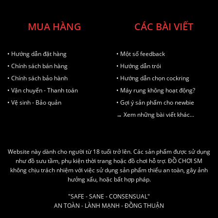
MUA HÀNG
CÁC BÀI VIẾT
• Hướng dẫn đặt hàng
• Một số feedback
• Chính sách bán hàng
• Hướng dẫn trói
• Chính sách bảo hành
• Hướng dẫn chọn cockring
• Vận chuyển - Thanh toán
• Máy rung không hoạt động?
• Vệ sinh - Bảo quản
• Gợi ý sản phẩm cho newbie
→ Xem những bài viết khác...
Website này dành cho người từ 18 tuổi trở lên. Các sản phẩm được sử dụng
như đồ sưu tầm, phụ kiện thời trang hoặc đồ chơi hỗ trợ. ĐỒ CHƠI SM
không chịu trách nhiệm với việc sử dụng sản phẩm thiếu an toàn, gây ảnh
hưởng xấu, hoặc bất hợp pháp.
"SAFE - SANE - CONSENSUAL"
AN TOÀN - LÀNH MẠNH - ĐỒNG THUẬN