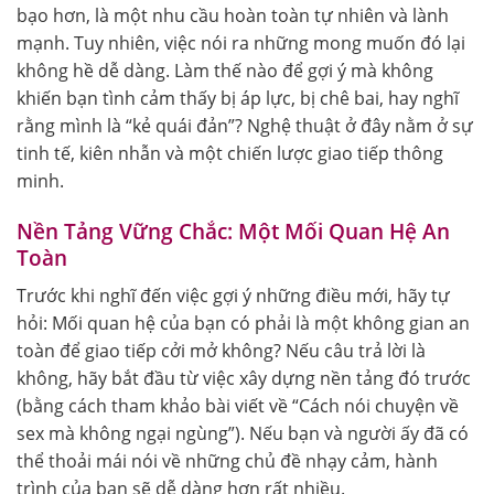
bạo hơn, là một nhu cầu hoàn toàn tự nhiên và lành
mạnh. Tuy nhiên, việc nói ra những mong muốn đó lại
không hề dễ dàng. Làm thế nào để gợi ý mà không
khiến bạn tình cảm thấy bị áp lực, bị chê bai, hay nghĩ
rằng mình là “kẻ quái đản”? Nghệ thuật ở đây nằm ở sự
tinh tế, kiên nhẫn và một chiến lược giao tiếp thông
minh.
Nền Tảng Vững Chắc: Một Mối Quan Hệ An
Toàn
Trước khi nghĩ đến việc gợi ý những điều mới, hãy tự
hỏi: Mối quan hệ của bạn có phải là một không gian an
toàn để giao tiếp cởi mở không? Nếu câu trả lời là
không, hãy bắt đầu từ việc xây dựng nền tảng đó trước
(bằng cách tham khảo bài viết về “Cách nói chuyện về
sex mà không ngại ngùng”). Nếu bạn và người ấy đã có
thể thoải mái nói về những chủ đề nhạy cảm, hành
trình của bạn sẽ dễ dàng hơn rất nhiều.