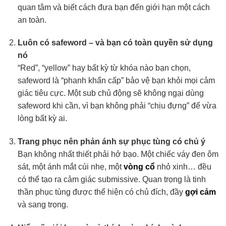
quan tâm và biết cách đưa bạn đến giới hạn một cách
an toàn.
Luôn có safeword – và bạn có toàn quyền sử dụng
nó
“Red”, “yellow” hay bất kỳ từ khóa nào bạn chọn,
safeword là “phanh khẩn cấp” bảo vệ bạn khỏi mọi cảm
giác tiêu cực. Một sub chủ động sẽ không ngại dùng
safeword khi cần, vì bạn không phải “chịu đựng” để vừa
lòng bất kỳ ai.
Trang phục nên phản ánh sự phục tùng có chủ ý
Bạn không nhất thiết phải hở bạo. Một chiếc váy đen ôm
sát, một ánh mắt cúi nhẹ, một
vòng cổ
nhỏ xinh… đều
có thể tạo ra cảm giác submissive. Quan trọng là tinh
thần phục tùng được thể hiện có chủ đích, đầy
gợi cảm
và sang trọng.