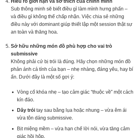
Hiểu rõ giới hạn và sở thích của chính mình
Sub thông minh sẽ biết điều gì làm mình hưng phấn –
và điều gì không thể chấp nhận. Việc chia sẻ những
điều này với dominant giúp thiết lập một session thật sự
an toàn và thăng hoa.
Sở hữu những món đồ phù hợp cho vai trò
submissive
Không phải cứ bị trói là đúng. Hãy chọn những món đồ
phản ánh cá tính của bạn – nhẹ nhàng, đáng yêu, hay bí
ẩn. Dưới đây là một số gợi ý:
Vòng cổ khóa nhẹ – tạo cảm giác “thuộc về” một cách
kín đáo.
Dây trói
tay sau bằng lụa hoặc nhung – vừa êm ái
vừa tôn dáng submissive.
Bịt miệng mềm – vừa hạn chế lời nói, vừa tăng cảm
giác hồi hộp.