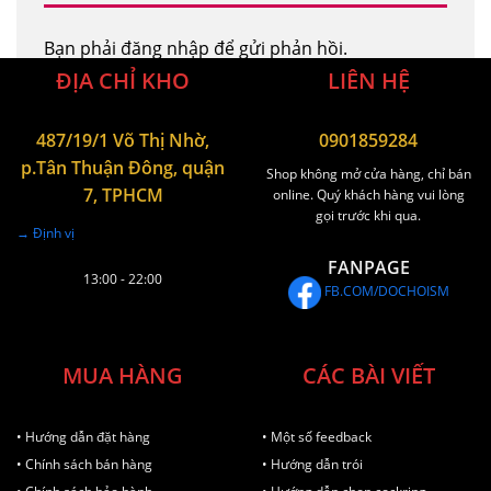
Bạn phải
đăng nhập
để gửi phản hồi.
ĐỊA CHỈ KHO
LIÊN HỆ
487/19/1 Võ Thị Nhờ,
0901859284
p.Tân Thuận Đông, quận
Shop không mở cửa hàng, chỉ bán
7, TPHCM
online. Quý khách hàng vui lòng
gọi trước khi qua.
→ Định vị
FANPAGE
13:00 - 22:00
FB.COM/DOCHOISM
MUA HÀNG
CÁC BÀI VIẾT
• Hướng dẫn đặt hàng
• Một số feedback
• Chính sách bán hàng
• Hướng dẫn trói