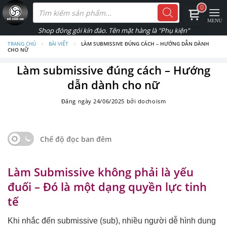
Skip
Tìm
0
kiếm
to
sản
phẩm
content
TRANG CHỦ
›
BÀI VIẾT
›
LÀM SUBMISSIVE ĐÚNG CÁCH – HƯỚNG DẪN DÀNH
CHO NỮ
Làm submissive đúng cách – Hướng
dẫn dành cho nữ
Đăng ngày
24/06/2025
bởi
dochoism
Chế độ đọc ban đêm
Làm Submissive không phải là yếu
đuối – Đó là một dạng quyền lực tinh
tế
Khi nhắc đến submissive (sub), nhiều người dễ hình dung