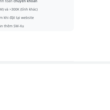
nh toán
chuyển khoản
) và >300K (tỉnh khác)
m khi đặt tại website
ận thêm SM-Xu