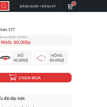
0
ĐĂNG NHẬP / ĐĂNG KÝ
bán 577
80.000
₫
60.000
₫
ĐỎ
HỒNG
60.000
₫
60.000
₫
CHỌN MUA
u đãi đặc biệt