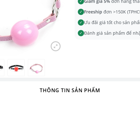
Giảm giá 5%
đơn hàng tha
✓
Freeship
đơn >150K (TPHCM
✓
Ưu đãi giá tốt cho sản phẩ
✓
Đánh giá sản phẩm để nh
✓
THÔNG TIN SẢN PHẨM