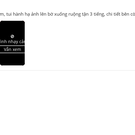
tui hành hạ ảnh lên bờ xuống ruộng tận 3 tiếng, chi tiết bên cò
🚫
ình nhạy cảm
Vẫn xem