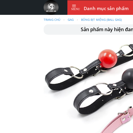
Skip
Danh mục sản phẩm
to
content
TRANG CHỦ
›
GAG
›
BÓNG BỊT MIỆNG (BALL GAG)
Sản phẩm này hiện đa