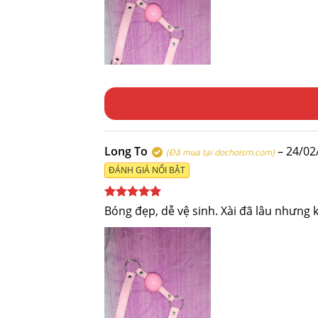
Long To
–
24/02
(Đã mua tại dochoism.com)
ĐÁNH GIÁ NỔI BẬT
Được xếp
Bóng đẹp, dễ vệ sinh. Xài đã lâu nhưng
hạng
5
5
sao