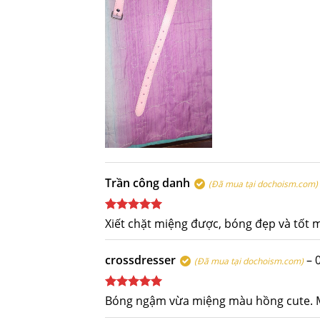
Trần công danh
(Đã mua tại dochoism.com)
Được xếp
Xiết chặt miệng được, bóng đẹp và tốt m
hạng
5
5
sao
crossdresser
–
(Đã mua tại dochoism.com)
Được xếp
Bóng ngậm vừa miệng màu hồng cute. Mua
hạng
5
5