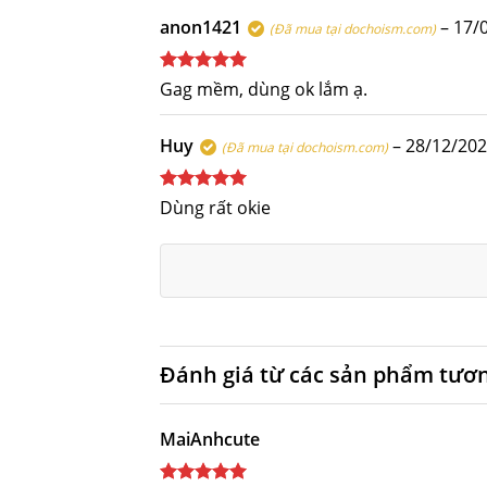
sao
anon1421
–
17/
(Đã mua tại dochoism.com)
Được xếp
Gag mềm, dùng ok lắm ạ.
hạng
5
5
sao
Huy
–
28/12/20
(Đã mua tại dochoism.com)
Được xếp
Dùng rất okie
hạng
5
5
sao
Đánh giá từ các sản phẩm tươ
MaiAnhcute