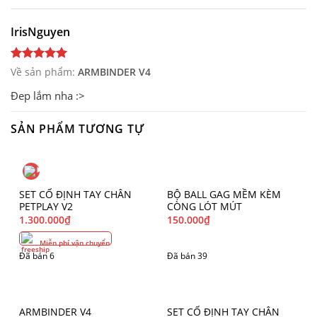
IrisNguyen
Về sản phẩm:
ARMBINDER V4
Đep lắm nha :>
SẢN PHẨM TƯƠNG TỰ
SET CỐ ĐỊNH TAY CHÂN
BỘ BALL GAG MỀM KÈM
PETPLAY V2
CÒNG LÓT MÚT
1.300.000
₫
150.000
₫
Miễn phí vận chuyển
Đã bán 6
Đã bán 39
ARMBINDER V4
SET CỐ ĐỊNH TAY CHÂN