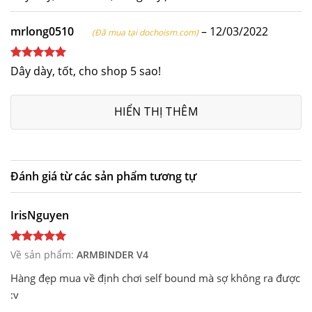
hạng
5
5
sao
mrlong0510
–
12/03/2022
(Đã mua tại dochoism.com)
Được xếp
Dây dày, tốt, cho shop 5 sao!
hạng
5
5
sao
HIỂN THỊ THÊM
Đánh giá từ các sản phẩm tương tự
IrisNguyen
Về sản phẩm:
ARMBINDER V4
Hàng đẹp mua về định chơi self bound mà sợ không ra được
:v