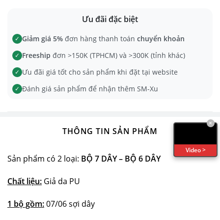
Ưu đãi đặc biệt
Giảm giá 5%
đơn hàng thanh toán
chuyển khoản
✓
Freeship
đơn >150K (TPHCM) và >300K (tỉnh khác)
✓
Ưu đãi giá tốt cho sản phẩm khi đặt tại website
✓
Đánh giá sản phẩm để nhận thêm SM-Xu
✓
×
THÔNG TIN SẢN PHẨM
Video >
Sản phẩm có 2 loại:
BỘ 7 DÂY – BỘ 6 DÂY
Chất liệu:
Giả da PU
1 bộ gồm:
07/06 sợi dây