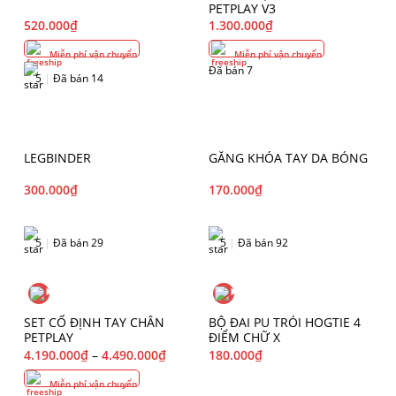
PETPLAY V3
520.000
₫
1.300.000
₫
Miễn phí vận chuyển
Miễn phí vận chuyển
Đã bán 7
5
|
Đã bán 14
LEGBINDER
GĂNG KHÓA TAY DA BÓNG
300.000
₫
170.000
₫
5
|
Đã bán 29
5
|
Đã bán 92
SET CỐ ĐỊNH TAY CHÂN
BỘ ĐAI PU TRÓI HOGTIE 4
PETPLAY
ĐIỂM CHỮ X
4.190.000
₫
–
4.490.000
₫
180.000
₫
Miễn phí vận chuyển