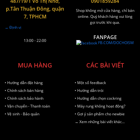
487/19/1 Võ Thị Nhờ,
0901859284
p.Tân Thuận Đông, quận
Shop không mở cửa hàng, chỉ bán
7, TPHCM
online. Quý khách hàng vui lòng
gọi trước khi qua.
→ Định vị
FANPAGE
13:00 - 22:00
FB.COM/DOCHOISM
MUA HÀNG
CÁC BÀI VIẾT
• Hướng dẫn đặt hàng
• Một số feedback
• Chính sách bán hàng
• Hướng dẫn trói
• Chính sách bảo hành
• Hướng dẫn chọn cockring
• Vận chuyển - Thanh toán
• Máy rung không hoạt động?
• Vệ sinh - Bảo quản
• Gợi ý sản phẩm cho newbie
→ Xem những bài viết khác...