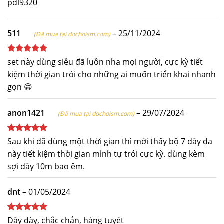
511
–
25/11/2024
(Đã mua tại dochoism.com)
Được xếp
set này dùng siêu đã luôn nha mọi người, cực kỳ tiết
hạng
5
5
kiệm thời gian trói cho những ai muốn triển khai nhanh
sao
gọn 😁
anon1421
–
29/07/2024
(Đã mua tại dochoism.com)
Được xếp
Sau khi đã dùng một thời gian thì mới thấy bộ 7 dây da
hạng
5
5
này tiết kiệm thời gian mình tự trói cực kỳ. dùng kèm
sao
sợi dây 10m bao êm.
dnt
–
01/05/2024
Được xếp
Dây dày, chắc chắn, hàng tuyệt