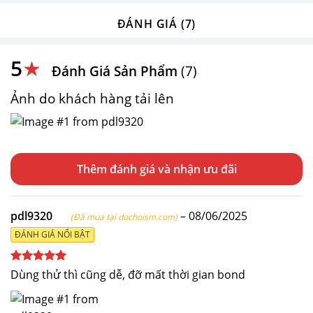
ĐÁNH GIÁ (7)
5
★
Đánh Giá Sản Phẩm
(7)
Ảnh do khách hàng tải lên
Thêm đánh giá
pdl9320
–
08/06/2025
(Đã mua tại dochoism.com)
ĐÁNH GIÁ NỔI BẬT
Được xếp
Dùng thử thì cũng dễ, đỡ mất thời gian bond
hạng
5
5
sao