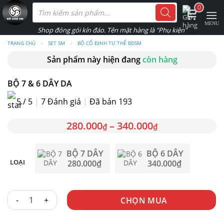
Skip
Tìm
0
kiếm
to
sản
phẩm
content
TRANG CHỦ
›
SET SM
›
BỘ CỐ ĐỊNH TƯ THẾ BDSM
Sản phẩm này hiện đang
còn hàng
BỘ 7 & 6 DÂY DA
5 / 5
|
7
Đánh giá
|
Đã bán 193
280.000
–
340.000
₫
₫
BỘ 7 DÂY
BỘ 6 DÂY
LOẠI
280.000
₫
340.000
₫
BỘ 7 & 6 DÂY DA số lượng
CHỌN MUA