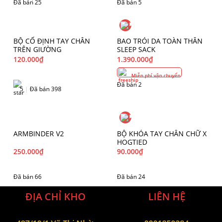
Đã bán 25
Đã bán 5
BỘ CỐ ĐỊNH TAY CHÂN
BAO TRÓI DA TOÀN THÂN
TRÊN GIƯỜNG
SLEEP SACK
120.000
₫
1.390.000
₫
Miễn phí vận chuyển
Đã bán 2
5
|
Đã bán 398
ARMBINDER V2
BỘ KHÓA TAY CHÂN CHỮ X
HOGTIED
250.000
₫
90.000
₫
Đã bán 66
Đã bán 24
ĐỊA CHỈ KHO
LIÊN HỆ