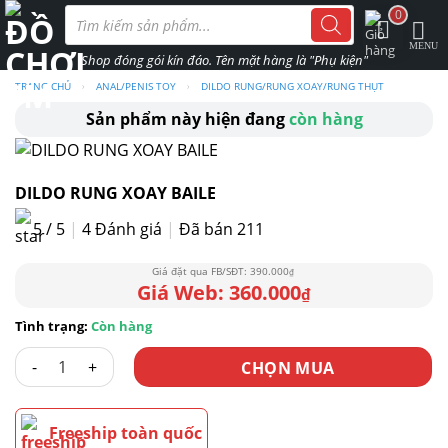
Skip
Tìm
0
kiếm
to
sản
phẩm
content
TRANG CHỦ
›
ANAL/PENIS TOY
›
DILDO RUNG/RUNG XOAY/RUNG THỤT
Sản phẩm này hiện đang
còn hàng
DILDO RUNG XOAY BAILE
5 / 5
|
4
Đánh giá
|
Đã bán 211
390.000
₫
360.000
₫
Còn hàng
DILDO RUNG XOAY BAILE số lượng
CHỌN MUA
Freeship toàn quốc