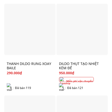
THANH DILDO RUNG XOAY
DILDO THỤT TẠO NHIỆT
BAILE
KÈM ĐẾ
290.000
₫
950.000
₫
Miễn phí vận chuyển
4
|
Đã bán 119
5
|
Đã bán 121