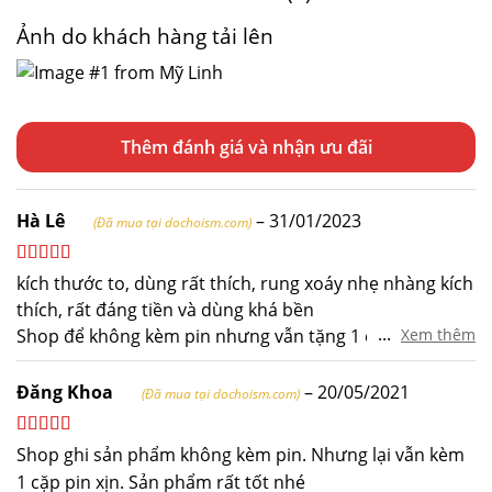
Ảnh do khách hàng tải lên
Thêm đánh giá
Hà Lê
–
31/01/2023
(Đã mua tại dochoism.com)
Được xếp
kích thước to, dùng rất thích, rung xoáy nhẹ nhàng kích
hạng
5
5 sao
thích, rất đáng tiền và dùng khá bền
...
Shop để không kèm pin nhưng vẫn tặng 1 cặp, 10 điểm
Xem thêm
tinh tế
Đăng Khoa
–
20/05/2021
(Đã mua tại dochoism.com)
Được xếp
Shop ghi sản phẩm không kèm pin. Nhưng lại vẫn kèm
hạng
5
5 sao
1 cặp pin xịn. Sản phẩm rất tốt nhé