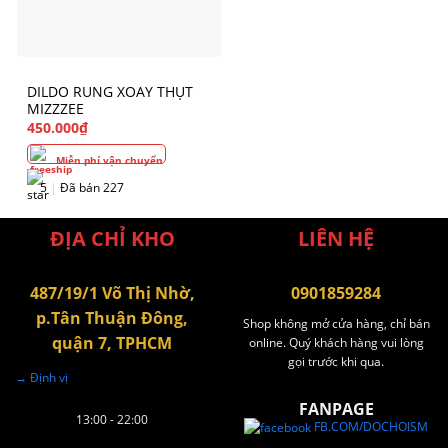
DILDO RUNG XOAY THỤT
MIZZZEE
450.000
₫
Miễn phí vận chuyển
5
|
Đã bán 227
ĐỊA CHỈ KHO
LIÊN HỆ
487/19/1 Võ Thị Nhờ,
0901859284
p.Tân Thuận Đông,
Shop không mở cửa hàng, chỉ bán
quận 7, TPHCM
online. Quý khách hàng vui lòng
gọi trước khi qua.
→ Định vị
FANPAGE
13:00 - 22:00
FB.COM/DOCHOISM