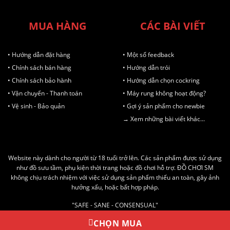
MUA HÀNG
CÁC BÀI VIẾT
• Hướng dẫn đặt hàng
• Một số feedback
• Chính sách bán hàng
• Hướng dẫn trói
• Chính sách bảo hành
• Hướng dẫn chọn cockring
• Vận chuyển - Thanh toán
• Máy rung không hoạt động?
• Vệ sinh - Bảo quản
• Gợi ý sản phẩm cho newbie
→ Xem những bài viết khác...
Website này dành cho người từ 18 tuổi trở lên. Các sản phẩm được sử dụng
như đồ sưu tầm, phụ kiện thời trang hoặc đồ chơi hỗ trợ. ĐỒ CHƠI SM
không chịu trách nhiệm với việc sử dụng sản phẩm thiếu an toàn, gây ảnh
hưởng xấu, hoặc bất hợp pháp.
"SAFE - SANE - CONSENSUAL"
AN TOÀN - LÀNH MẠNH - ĐỒNG THUẬN
CHỌN MUA