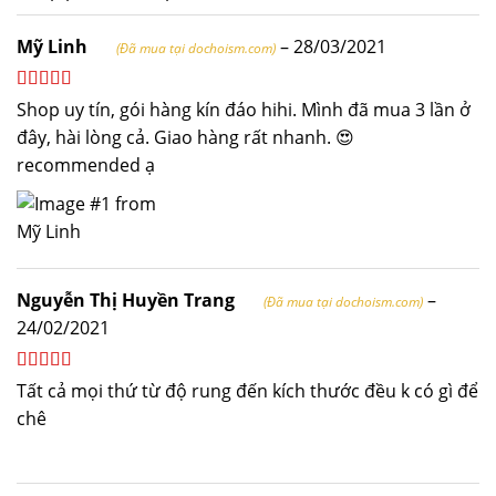
Mỹ Linh
–
28/03/2021
(Đã mua tại dochoism.com)
Được xếp
Shop uy tín, gói hàng kín đáo hihi. Mình đã mua 3 lần ở
hạng
5
5 sao
đây, hài lòng cả. Giao hàng rất nhanh. 😍
recommended ạ
Nguyễn Thị Huyền Trang
–
(Đã mua tại dochoism.com)
24/02/2021
Được xếp
Tất cả mọi thứ từ độ rung đến kích thước đều k có gì để
hạng
5
5 sao
chê