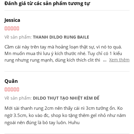
Đánh giá từ các sản phẩm tương tự
Jessica
Về sản phẩm:
THANH DILDO RUNG BAILE
Cầm cái này trên tay mà hoảng loạn thật sự, vì nó to quá.
Mn muốn mua thì lưu ý kích thước nhé. Tuy chỉ có 1 kiểu
...
rung nhưng rung mạnh, dùng kích thích clit thì ok. Nhưng
Xem thêm
kích thước hơi khủng nên cân nhắc khi mua. Hơn nữa, vẫn
có mùi nhựa, dù ko nồng. Vẫn nên đeo bao khi xài cho chắc
ăn.
Quân
Về sản phẩm:
DILDO THỤT TẠO NHIỆT KÈM ĐẾ
Mới sài thanh rung 2cm nên thấy cái nì 3cm tưởng ổn. Ko
ngờ 3.5cm, ko vào đc, shop ko tặng thêm gel nhỏ như năm
ngoái nên đúng là bó tay luôn. Huhu