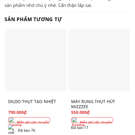
sản phẩm nhớ chú ý nhé. Cẩn thận lắp sai.
SẢN PHẨM TƯƠNG TỰ
DILDO THỤT TẠO NHIỆT
MÁY RUNG THỤT HÚT
MIZZZEE
790.000
₫
550.000
₫
Miễn phí vận chuyển
Miễn phí vận chuyển
Đã bán 17
5
|
Đã bán 76