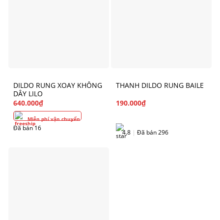
DILDO RUNG XOAY KHÔNG
THANH DILDO RUNG BAILE
DÂY LILO
640.000
₫
190.000
₫
Miễn phí vận chuyển
Đã bán 16
4.8
|
Đã bán 296