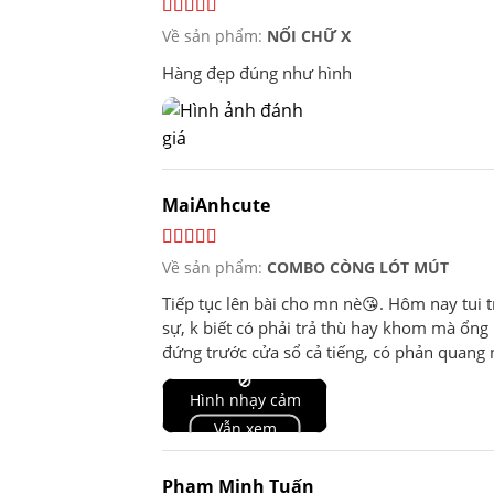
Về sản phẩm:
NỐI CHỮ X
Hàng đẹp đúng như hình
MaiAnhcute
Về sản phẩm:
COMBO CÒNG LÓT MÚT
Tiếp tục lên bài cho mn nè😘. Hôm nay tui tr
sự, k biết có phải trả thù hay khom mà ổng h
đứng trước cửa sổ cả tiếng, có phản quang n
xuống ổng nắm vòng cổ quang tui lên xuống 
🚫
Hình nhạy cảm
không mạnh nên tui cứ muốn bị tát hoài, m
ổng bóp cổ đè tui xuống đau quá tui khóc nữa
Vẫn xem
cái còng lót mút cũng k tệ. Còn sáng dậy ăn 
cần như z là đủ, được trói cả ngày, được tra
Phạm Minh Tuấn