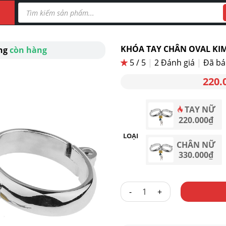
Tìm
kiếm
sản
phẩm
KHÓA TAY CHÂN OVAL KIM
ang
còn hàng
5 / 5
|
2
Đánh giá
|
Đã bá
220.
TAY NỮ
220.000
₫
LOẠI
CHÂN NỮ
330.000
₫
KHÓA TAY CHÂN OVAL KIM LO