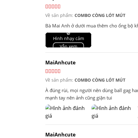
Về sản phẩm:
COMBO CÒNG LÓT MÚT
Bà Mai Anh ở dưới mua thêm cho ổng bộ kho
🚫
Hình nhạy cảm
Vẫn xem
MaiAnhcute
Về sản phẩm:
COMBO CÒNG LÓT MÚT
À đúng rùi, mọi người nên dùng ball gag harn
mạnh tay nên ảnh cũng giận tui
MaiAnhcute