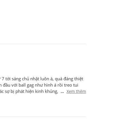
ứ 7 tới sáng chủ nhật luôn á, quá đáng thiệt
 đầu với ball gag như hình á rồi treo tui
...
ác sợ bị phát hiện kinh khủng, treo xong thả
Xem thêm
ếng nhỏ cũng bị tát vô mặt, mà ổng tát
được ôm là ổng ôm ổng hun liền, có khúc
 trói tới trưa chủ nhật, cả đêm ngủ với máy
ngồi đút từng miếng một. Đôi khi cuối tuần