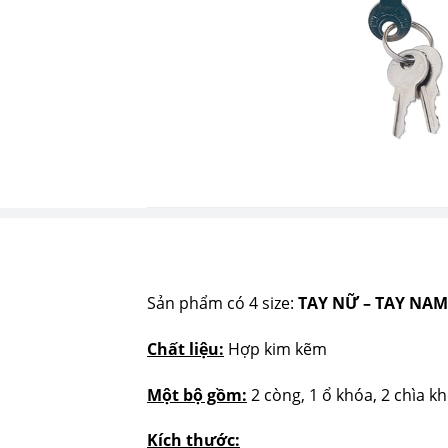
Sản phẩm có 4 size:
TAY NỮ – TAY NA
Chất liệu:
Hợp kim kẽm
Một bộ gồm:
2 còng, 1 ổ khóa, 2 chìa k
Kích thước: