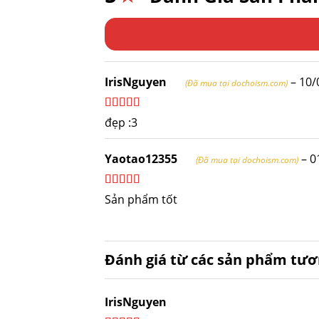
IrisNguyen
–
10/
(Đã mua tại dochoism.com)
Được xếp
đẹp :3
hạng
5
5 sao
Yaotao12355
–
0
(Đã mua tại dochoism.com)
Được xếp
Sản phẩm tốt
hạng
5
5 sao
Đánh giá từ các sản phẩm tươ
IrisNguyen