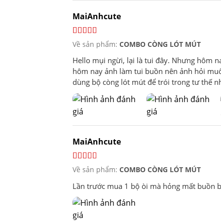
MaiAnhcute
Về sản phẩm:
COMBO CÒNG LÓT MÚT
Hello mụi ngừi, lại là tui đây. Nhưng hôm n
hôm nay ảnh làm tui buồn nên ảnh hỏi muốn l
dùng bộ còng lót mút để trói trong tư thế n
bảo sub của mụi ngừi không thể thoát mà ch
trong ảnh í, tui nói đại là chơi 3 tiếng cho 
bò từ phòng này qua phòng kia cho vui, xong 
ảnh quỳ thẳng lưng lên, tui tát vô mặt ổn
vậy á, thở dốc rồi còn ho nữa. Lúc đó tui sợ
MaiAnhcute
gag harness ra cho ổng thở với xoa liên tục 
ảnh kêu thôi, đeo bịt miệng lại cho anh đi 
ball gag harness lên đeo cho anh í ma anh 
Về sản phẩm:
COMBO CÒNG LÓT MÚT
cho ổng thử thách vùng vẫy cho đứt còng c
Lần trước mua 1 bộ òi mà hỏng mất buồn 
k ra luôn mà, nó chắc kinh khủng luôn á vớ
như 100%. Ông vùng vẫy hoài không thoát đ
nên không hợp tác, nên tui cũng thôi khôn