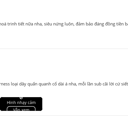
á trinh tiết nữa nha, siêu nứng luôn, đảm bảo đáng đồng tiền b
ess loại dây quấn quanh cổ dài á nha, mỗi lần sub cãi lời cứ siết
🚫
Hình nhạy cảm
Vẫn xem