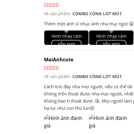
Về sản phẩm:
COMBO CÒNG LÓT MÚT
Thêm một ảnh sỉ nhục ảnh nha mụi ngừi 😋, 
🚫
🚫
Hình nhạy cảm
Hình nhạy cảm
Vẫn xem
Vẫn xem
MaiAnhcute
Về sản phẩm:
COMBO CÒNG LÓT MÚT
Cách trói đây nha mọi người, nếu có thể tải
không trốn thoát được nha mọi người, nhất l
không bao h thoát được 😘. Mọi người làm 
hạ tui như con thú lun😥