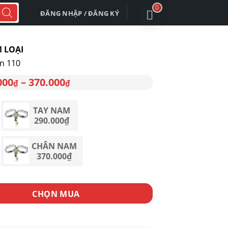
0
ĐĂNG NHẬP / ĐĂNG KÝ
 LOẠI
n 110
000
–
370.000
₫
₫
TAY NAM
290.000
₫
CHÂN NAM
370.000
₫
ẠI số lượng
CHỌN MUA