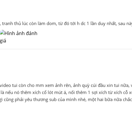
tranh thủ lúc còn làm dom, từ đó tới h dc 1 lần duy nhất, sau nà
 video tui còn cho mm xem ảnh rên, ảnh quỳ cúi đầu xin tui nữa, 
à nếu nó thêm xích cổ lót mút á, nối thêm 1 sợi xích từ xích cỗ 
gì cũng phải yêu thương sub của mình nhé, một hai bữa nữa chắc 