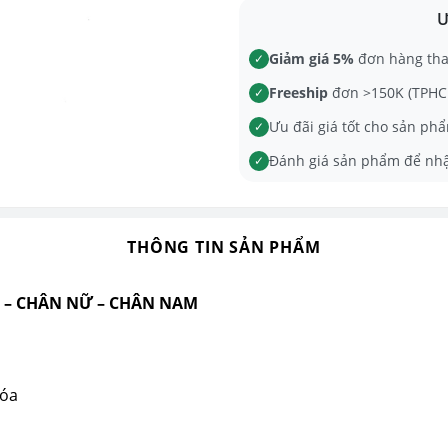
Ư
Giảm giá 5%
đơn hàng th
✓
Freeship
đơn >150K (TPHCM
✓
Ưu đãi giá tốt cho sản phẩ
✓
Đánh giá sản phẩm để nh
✓
THÔNG TIN SẢN PHẨM
M – CHÂN NỮ – CHÂN NAM
hóa