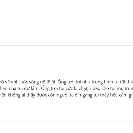
ở về với cuộc sống nô lệ òi. Ổng trói tui như trong hình từ tối th
ành hạ tui dữ lắm. Ổng trói tui cực kì chặt, r đeo cho tui mũ trùm
ên không ai thấy được còn người ta đi ngang tui thấy hết, cảm gi
như đồ chơi nữa, khúc khuya bắt tui quỳ với im tui mà phát ra ti
à dc cái ổng thương tui lắm nha, đang chơi mà tui ra dấu muốn 
, ổng ôm xong tính cởi trói mà tui k chịu, chơi tiếp luôn, z là vị
thì ổng bắt tui ăn như động vật z á, tui k chịu tui khóc, z là ổng 
 tấn, được cho ăn, vui chít