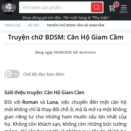
Skip
Tìm
0
kiếm
to
sản
phẩm
content
TRANG CHỦ
›
BÀI VIẾT
›
TRUYỆN CHỮ BDSM: CĂN HỘ GIAM CẦM
Truyện chữ BDSM: Căn Hộ Giam Cầm
Đăng ngày
30/06/2025
bởi
dochoism
Chế độ đọc ban đêm
Giới thiệu truyện: Căn Hộ Giam Cầm
Đối với
Roman
và
Luna
, việc chuyển đến một căn hộ
mới không chỉ là thay đổi chỗ ở, mà là mở ra một không
gian riêng tư cho những ham muốn sâu kín nhất của
họ. Không còn khách sạn, không còn những bức tường