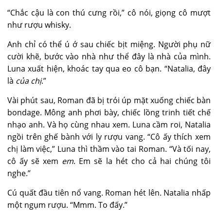
“Chắc cậu là con
thú cưng
rồi,” cô nói, giọng cô mượt
như rượu whisky.
Anh chỉ có thể ú ớ sau chiếc bịt miệng. Người phụ nữ
cười khẽ, bước vào nhà như thể đây là nhà của mình.
Luna xuất hiện, khoác tay qua eo cô bạn. “Natalia, đây
là
của chị
.”
Vài phút sau, Roman đã bị trói úp mặt xuống chiếc bàn
bondage. Mông anh phơi bày, chiếc lồng trinh tiết chế
nhạo anh. Và họ cùng nhau xem. Luna cầm roi, Natalia
ngồi trên ghế bành với ly rượu vang. “Cô ấy thích xem
chị làm việc,” Luna thì thầm vào tai Roman. “Và tối nay,
cô ấy sẽ xem
em
. Em sẽ la hét cho cả hai chúng tôi
nghe.”
Cú quất đầu tiên nổ vang. Roman hét lên. Natalia nhấp
một ngụm rượu. “Mmm. To đấy.”