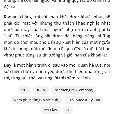
mỏng, chỉ còn hai người và những quy tắc do chính họ
đặt ra.
Roman, chàng trai với khao khát được khuất phục, sẽ
phải đối mặt với những thử thách khắc nghiệt nhất
dưới bàn tay của Luna, người phụ nữ mà anh gọi là
“chị”. Từ chiếc lồng sắt được đặt hàng riêng, những
món đồ chơi mới, cho đến sự xuất hiện của một người
khách không mời, mỗi đêm trôi qua đều là một bài học
về sự phục tùng, sự tin tưởng và giới hạn của khoái lạc.
Đây là một hành trình đi sâu vào mối quan hệ D/s, nơi
sự chiếm hữu và tình yêu được thể hiện qua từng vết
roi, từng nút thắt và từng lời thì thầm ra lệnh.
18+
BDSM
Nữ thống trị (Femdom)
Nam phục tùng (Male sub)
Trói buộc & Kỷ luật
Pet Play
HE