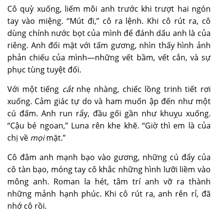
Cô quỳ xuống, liếm môi anh trước khi trượt hai ngón
tay vào miệng. “Mút đi,” cô ra lệnh. Khi cô rút ra, cô
dùng chính nước bọt của mình để đánh dấu anh là của
riêng. Anh đối mặt với tấm gương, nhìn thấy hình ảnh
phản chiếu của mình—những vết bầm, vết cắn, và sự
phục tùng tuyệt đối.
Với một tiếng
cắt
nhẹ nhàng, chiếc lồng trinh tiết rơi
xuống. Cảm giác tự do và ham muốn ập đến như một
cú đấm. Anh run rẩy, đầu gối gần như khuỵu xuống.
“Cậu bé ngoan,” Luna rên khe khẽ. “Giờ thì em là của
chị về
mọi
mặt.”
Cô đâm anh mạnh bạo vào gương, những cú đẩy của
cô tàn bạo, móng tay cô khắc những hình lưỡi liềm vào
mông anh. Roman la hét, tâm trí anh vỡ ra thành
những mảnh hạnh phúc. Khi cô rút ra, anh rên rỉ, đã
nhớ cô rồi.