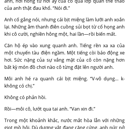
anh, hơi nóng từ nơi ấy của cô qua lớp quần thể thao
của anh thật đau khổ. “Nói đi.”
Anh cố gắng nói, nhưng cái bịt miệng làm lưỡi anh xoắn
lại. Những âm thanh điên cuồng sủi bọt từ cổ họng anh
khi cô cười, nghiền hông một, hai lần—rồi biến mất.
Căn hộ ép vào xung quanh anh. Tiếng rền xa xa của
một chuyến tàu điện ngầm. Một tiếng còi báo động xe
hơi. Sức nặng của sự vắng mặt của cô còn nặng hơn
bất kỳ món đồ chơi nào cô từng đặt lên người anh.
Môi anh hé ra quanh cái bịt miệng. “V-vô dụng… k-
không có chị.”
Không có phản hồi.
Rồi—môi cô, lướt qua tai anh. “Van xin đi.”
Trong một khoảnh khắc, nước mắt hòa lẫn với những
giọt mồ hôi. Dù dương vật đang căng cứng, anh nức nở