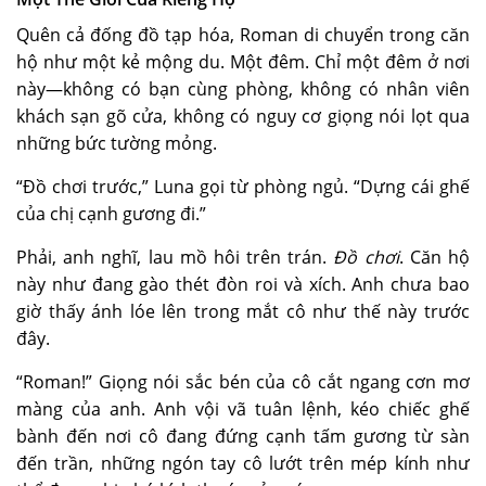
Quên cả đống đồ tạp hóa, Roman di chuyển trong căn
hộ như một kẻ mộng du. Một đêm. Chỉ một đêm ở nơi
này—không có bạn cùng phòng, không có nhân viên
khách sạn gõ cửa, không có nguy cơ giọng nói lọt qua
những bức tường mỏng.
“Đồ chơi trước,” Luna gọi từ phòng ngủ. “Dựng cái ghế
của chị cạnh gương đi.”
Phải, anh nghĩ, lau mồ hôi trên trán.
Đồ chơi
. Căn hộ
này như đang gào thét đòn roi và xích. Anh chưa bao
giờ thấy ánh lóe lên trong mắt cô như thế này trước
đây.
“Roman!” Giọng nói sắc bén của cô cắt ngang cơn mơ
màng của anh. Anh vội vã tuân lệnh, kéo chiếc ghế
bành đến nơi cô đang đứng cạnh tấm gương từ sàn
đến trần, những ngón tay cô lướt trên mép kính như