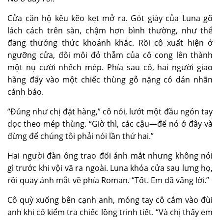
Cửa căn hộ kêu kẽo kẹt mở ra. Gót giày của Luna gõ
lách cách trên sàn, chậm hơn bình thường, như thể
đang thưởng thức khoảnh khắc. Rồi cô xuất hiện ở
ngưỡng cửa, đôi môi đỏ thẫm của cô cong lên thành
một nụ cười nhếch mép. Phía sau cô, hai người giao
hàng đẩy vào một chiếc thùng gỗ nặng có dán nhãn
cảnh báo.
“Đúng như chị đặt hàng,” cô nói, lướt một đầu ngón tay
dọc theo mép thùng. “Giờ thì, các cậu—để nó ở đây và
đừng để chúng tôi phải nói lần thứ hai.”
Hai người đàn ông trao đổi ánh mắt nhưng không nói
gì trước khi vội vã ra ngoài. Luna khóa
cửa sau
lưng họ,
rồi quay ánh mắt về phía Roman. “Tốt. Em đã vâng lời.”
Cô quỳ xuống bên cạnh anh, móng tay cô cắm vào đùi
anh khi cô kiểm tra chiếc lồng trinh tiết. “Và chị thấy em