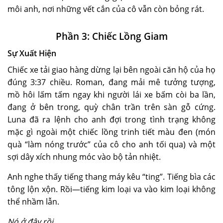
môi anh, nơi những vết cắn của cô vẫn còn bỏng rát.
Phần 3: Chiếc Lồng Giam
Sự Xuất Hiện
Chiếc xe tải giao hàng dừng lại bên ngoài căn hộ của họ
đúng 3:37 chiều. Roman, đang mải mê tưởng tượng,
mồ hôi lấm tấm ngay khi người lái xe bấm còi ba lần,
đang ở bên trong, quỳ chân trần trên sàn gỗ cứng.
Luna đã ra lệnh cho anh đợi trong tình trạng không
mặc gì ngoài một chiếc lồng trinh tiết màu đen (món
quà “làm nóng trước” của cô cho anh tối qua) và một
sợi dây xích nhung móc vào bộ tản nhiệt.
Anh nghe thấy tiếng thang máy kêu “ting”. Tiếng bìa các
tông lộn xộn. Rồi—tiếng kim loại va vào kim loại không
thể nhầm lẫn.
Nó ở đây rồi.