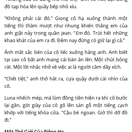
đồ tạp hóa lên quầy bếp nhỏ xíu.
“Không phải cái đó.” Giọng cô hạ xuống thành một
tiếng thì thầm mượt như nhung khiến thằng em của
anh giật nảy trong quần jean. “
Em
đó. Trút hết những
khao khát của em ra đi. Đêm nay đừng có giữ lại gì cả.”
Ánh mắt sắc bén của cô liếc xuống háng anh. Anh biết
tại sao cô bắt anh mang cái bàn ăn lên. Một chút bỏng
rát. Một lời nhắc nhở về việc ai là người cầm dây xích.
“Chết tiệt,” anh thở hắt ra, cựa quậy dưới cái nhìn của
cô.
Luna nhếch mép, má lúm đồng tiền hiện ra khi cô bước
lại gần, gót giày của cô gõ lên sàn gỗ một tiếng
cạch
khớp với tiếng khóa cửa. “Cậu bé ngoan. Giờ thì dỡ đồ
đi.”
Một Thế Giới Của Riêng Họ