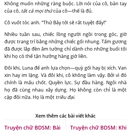
Không muốn những ràng buộc. Lời nói của cô, bàn tay
của cô,
tất cả mọi thứ
của cô—thế là đủ.
Cô vuốt tóc anh. “Thứ Bảy tới sẽ rất tuyệt đấy!”
Nhiều tuần sau, chiếc lồng người ngồi trong góc, giờ
được trang trí bằng những chiếc gối nhung. Tấm gương
đã được lắp đèn âm tường chỉ dành cho những buổi tối
khi họ có thể tận hưởng hàng giờ liền.
Đôi khi, Luna để anh lựa chọn—quỳ gối hay bị xích. Van
xin hay im lặng. Và đôi khi, cô không làm vậy. Bởi vì đó
chính là mấu chốt. Quyền lực. Sự đầu hàng. Ngôi nhà
họ đã cùng nhau xây dựng. Họ không còn chỉ là một
cặp đôi nữa. Họ là một
triều đại
.
Truyện chữ BDSM: Bài
Truyện chữ BDSM: Khi