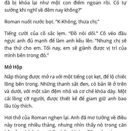
đã bị khóa lại như một con điếm ngoan rồi. Có tự
sướng khi nghĩ về đêm nay không?”
Roman nuốt nước bọt. “K-Không, thưa chị.”
Tiếng cười của cô sắc lẹm. “Đồ nói dối.” Cô véo đầu
ngực anh đủ mạnh để làm anh kêu lên. “Nhưng chị sẽ
tha thứ cho em. Tối nay, em sẽ giành được vị trí của
mình bên trong đó.”
Mở Hộp
Nắp thùng được mở ra với một tiếng cọt kẹt, để lộ chiếc
lồng bên trong. Những thanh sắt đen, có bản lề ở trên
và dưới, với một sàn đệm nhỏ và cơ chế khóa dày. Một
cái lồng cỡ người, được thiết kế để giam giữ anh bao
lâu tùy thích.
Hơi thở của Roman nghẹn lại. Anh đã mơ tưởng về điều
này trong nhiều tháng, nhưng nhìn thấy nó trong căn