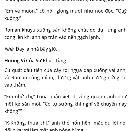
“Em về muộn,” cô nói, giọng mượt như nọc độc. “Quỳ
xuống.”
Roman khuỵu xuống sàn không chút do dự, lưng anh
cong lên khi anh áp trán vào nền gạch lạnh.
Nhà.
Đây là nhà bây giờ.
Hương Vị Của Sự Phục Tùng
Cú quất đầu tiên của cây roi ngựa đáp xuống vai anh,
và Roman rùng mình, dương vật anh cương cứng cọ
vào thảm.
“Em nhớ chị,” Luna nhận xét, đi vòng quanh anh như
một kẻ săn mồi. “Có tự sướng khi nghĩ về chuyện này
không?”
“K-Không, thưa chị,” anh thở hổn hển, mặc dù lời nói
dối nửa vời làm mặt anh nóng bừng.