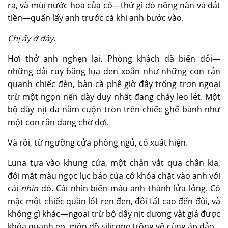
ra, và mùi nước hoa của cô—thứ gì đó nồng nàn và đắt
tiền—quấn lấy anh trước cả khi anh bước vào.
Chị ấy ở đây.
Hơi thở anh nghẹn lại. Phòng khách đã biến đổi—
những dải ruy băng lụa đen xoắn như những con rắn
quanh chiếc đèn, bàn cà phê giờ đây trống trơn ngoại
trừ một ngọn nến dày duy nhất đang cháy leo lét. Một
bộ dây nịt da nằm cuộn tròn trên chiếc ghế bành như
một con rắn đang chờ đợi.
Và rồi, từ ngưỡng cửa phòng ngủ, cô xuất hiện.
Luna tựa vào khung cửa, một chân vắt qua chân kia,
đôi mắt màu ngọc lục bảo của cô khóa chặt vào anh với
cái
nhìn
đó. Cái nhìn biến máu anh thành lửa lỏng. Cô
mặc một chiếc
quần lót
ren đen, đôi tất cao đến đùi, và
không gì khác—ngoại trừ bộ dây nịt dương vật giả được
khóa quanh eo, món đồ silicone trông vô cùng áp đảo.