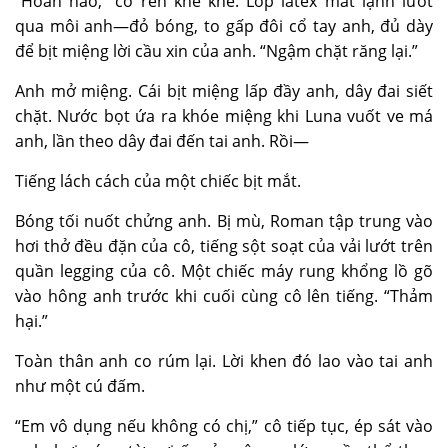
“Hoàn hảo,” cô rên khe khẽ. Lớp latex mát lạnh lướt
qua môi anh—đỏ bóng, to gấp đôi cổ tay anh, đủ dày
để
bịt miệng
lời cầu xin của anh. “Ngậm chặt răng lại.”
Anh mở miệng. Cái bịt miệng lấp đầy anh, dây đai siết
chặt. Nước bọt ứa ra khóe miệng khi Luna vuốt ve má
anh, lần theo dây đai đến tai anh. Rồi—
Tiếng lách cách của một chiếc
bịt mắt
.
Bóng tối nuốt chửng anh. Bị mù, Roman tập trung vào
hơi thở đều đặn của cô, tiếng sột soạt của vải lướt trên
quần legging của cô. Một chiếc
máy rung
khổng lồ gõ
vào hông anh trước khi cuối cùng cô lên tiếng. “Thảm
hại.”
Toàn thân anh co rúm lại. Lời khen đó lao vào tai anh
như một cú đấm.
“Em vô dụng nếu không có chị,” cô tiếp tục, ép sát vào