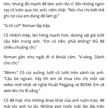
tím, nhưng đủ mạnh để làm anh rên rỉ. Rồi những ngón
tay cô luồn qua tóc anh, nắm chặt. “Nói cho chị biết thẻ
ghi nợ của em dùng để làm gì.”
“G-Gì cơ?” Roman lắp bắp.
Cô nhếch mép, lăn hông mạnh hơn, dương vật giả lướt
sâu bên trong anh. “Em có tiền, phải không? Đủ để
chiều chuộng chị.”
Roman gần như ngất đi vì khoái cảm. “V-vâng. Dành
cho chị.”
“Mmm.” Cô cúi xuống, lưỡi cô lướt trên vành tai anh.
“Cậu bé ngoan. Vậy thì em sẽ mua cho chị một vài
video mới nhất về nghệ thuật Pegging và
BDSM
. Em sẽ
xem khi chị đi vắng.”
Cô để mặc cho những khao khát của anh tuôn trào, để
mái tóc anh tự do. Những giọt nước mắt lăn dài trên