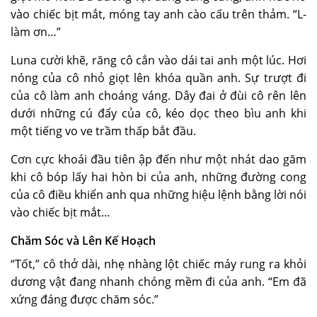
vào chiếc bịt mắt, móng tay anh cào cấu trên thảm. “L-
làm ơn…”
Luna cười khẽ, răng cô cắn vào dái tai anh một lúc. Hơi
nóng của cô nhỏ giọt lên khóa quần anh. Sự trượt đi
của cô làm anh choáng váng. Dây đai ở đùi cô rên lên
dưới những cú đẩy của cô, kéo dọc theo bìu anh khi
một tiếng vo ve trầm thấp bắt đầu.
Cơn cực khoái đầu tiên ập đến như một nhát dao găm
khi cô bóp lấy hai hòn bi của anh, những đường cong
của cô điều khiển anh qua những hiệu lệnh bằng lời nói
vào chiếc bịt mắt…
Chăm Sóc và Lên Kế Hoạch
“Tốt,” cô thở dài, nhẹ nhàng lột chiếc máy rung ra khỏi
dương vật đang nhanh chóng mềm đi của anh. “Em đã
xứng đáng được chăm sóc.”