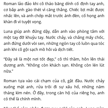
Roman lảo đảo khi cô tháo băng dính cố định tay anh,
cơ bắp anh gào thét vì căng thẳng. Chiếc bịt mắt được
nhấc lên, và anh chớp mắt trước ánh đèn, cổ họng anh
khàn đi vì tuyệt vọng.
Luna giúp anh đứng dậy, dẫn anh vào phòng tắm với
một tay đỡ khuỷu tay. Nước chảy, và chẳng mấy chốc,
anh đứng dưới vòi sen, những ngón tay cô luồn qua tóc
anh khi cô gội sạch mồ hôi và dịch tiết.
“Đây sẽ là một nơi tốt đẹp,” cô thì thầm, hôn lên thái
dương anh. “Không còn khách sạn. Không còn lén lút
nữa.”
Roman tựa vào cái chạm của cô, gật đầu. Nước chảy
xuống mặt anh, rửa trôi đi sự xấu hổ, những năm
tháng kìm nén. Ở đây, trong căn hộ của riêng họ, anh
có thể là chính mình.