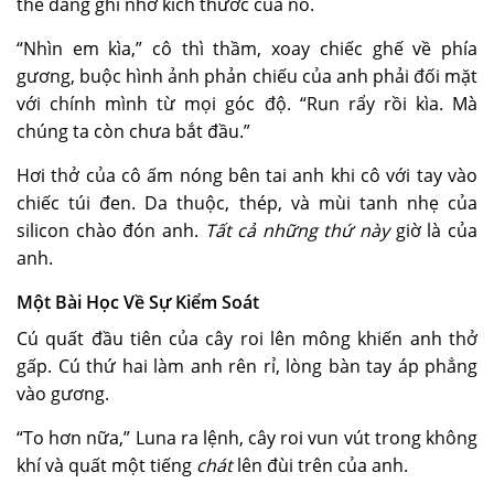
thể đang ghi nhớ kích thước của nó.
“Nhìn em kìa,” cô thì thầm, xoay chiếc ghế về phía
gương, buộc hình ảnh phản chiếu của anh phải đối mặt
với chính mình từ mọi góc độ. “Run rẩy rồi kìa. Mà
chúng ta còn chưa bắt đầu.”
Hơi thở của cô ấm nóng bên tai anh khi cô với tay vào
chiếc túi đen. Da thuộc, thép, và mùi tanh nhẹ của
silicon chào đón anh.
Tất cả những thứ này
giờ là của
anh.
Một Bài Học Về Sự Kiểm Soát
Cú quất đầu tiên của cây roi lên mông khiến anh thở
gấp. Cú thứ hai làm anh rên rỉ, lòng bàn tay áp phẳng
vào gương.
“To hơn nữa,” Luna ra lệnh, cây roi vun vút trong không
khí và quất một tiếng
chát
lên đùi trên của anh.