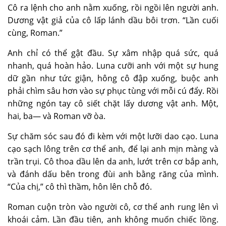
Cô ra lệnh cho anh nằm xuống, rồi ngồi lên người anh.
Dương vật giả của cô lấp lánh dầu bôi trơn. “Lần cuối
cùng, Roman.”
Anh chỉ có thể gật đầu. Sự xâm nhập quá sức, quá
nhanh, quá hoàn hảo. Luna cưỡi anh với một sự hung
dữ gần như tức giận, hông cô đập xuống, buộc anh
phải chìm sâu hơn vào sự phục tùng với mỗi cú đẩy. Rồi
những ngón tay cô siết chặt lấy dương vật anh. Một,
hai, ba— và Roman vỡ òa.
Sự chăm sóc sau đó đi kèm với một lưỡi dao cạo. Luna
cạo sạch lông trên cơ thể anh, để lại anh mịn màng và
trần trụi. Cô thoa dầu lên da anh, lướt trên cơ bắp anh,
và đánh dấu bên trong đùi anh bằng răng của mình.
“Của chị,” cô thì thầm, hôn lên chỗ đó.
Roman cuộn tròn vào người cô, cơ thể anh rung lên vì
khoái cảm. Lần đầu tiên, anh không muốn chiếc lồng.