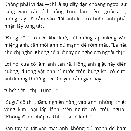
Không phải vì đau—chỉ là sự đầy đặn choáng ngợp, sự
căng giãn, cái cách hông Luna lăn trên người anh,
móng tay cô cắm vào đùi anh khi cô buộc anh phải
nhận lấy từng tấc.
“Đúng rồi,” cô rên khe khẽ, cúi xuống áp miệng vào
miệng anh, cắn môi anh đủ mạnh để rớm máu. “La hét
cho chị nghe. Không có ai ở đây để nghe em ngoài chị.”
Lời nói của cô làm anh tan rã. Hông anh giật nảy điên
cuồng, dương vật anh rỉ nước trên bụng khi cô cưỡi
anh không thương tiếc. Cô yêu cảm giác này.
“Chết tiệt—chị—Luna—”
“Suỵt,” cô thì thầm, nghiền hông vào anh, những chiếc
vòng kim loại lấp lánh trên người cô, trêu ngươi.
“Không được phép ra khi chưa có lệnh.”
Bàn tay cô tát vào mặt anh, không đủ mạnh để bầm