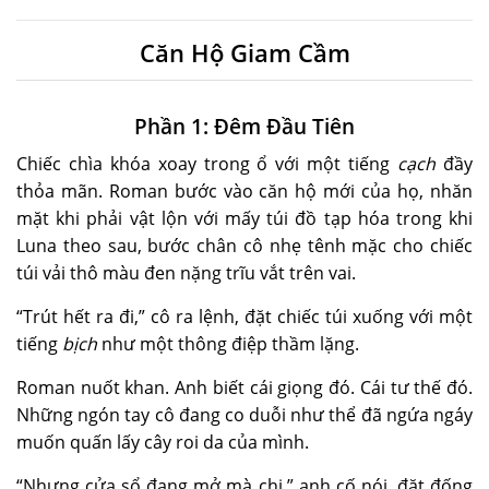
Căn Hộ Giam Cầm
Phần 1: Đêm Đầu Tiên
Chiếc chìa khóa xoay trong ổ với một tiếng
cạch
đầy
thỏa mãn. Roman bước vào căn hộ mới của họ, nhăn
mặt khi phải vật lộn với mấy túi đồ tạp hóa trong khi
Luna theo sau, bước chân cô nhẹ tênh mặc cho chiếc
túi vải thô màu đen nặng trĩu vắt trên vai.
“Trút hết ra đi,” cô ra lệnh, đặt chiếc túi xuống với một
tiếng
bịch
như một thông điệp thầm lặng.
Roman nuốt khan. Anh biết cái giọng đó. Cái tư thế đó.
Những ngón tay cô đang co duỗi như thể đã ngứa ngáy
muốn quấn lấy cây
roi da
của mình.
“Nhưng cửa sổ đang mở mà chị,” anh cố nói, đặt đống