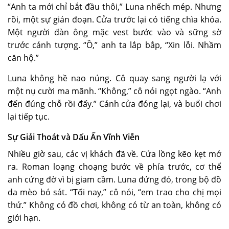
“Anh ta mới chỉ bắt đầu thôi,” Luna nhếch mép. Nhưng
rồi, một sự gián đoạn. Cửa trước lại có tiếng chìa khóa.
Một người đàn ông mặc vest bước vào và sững sờ
trước cảnh tượng. “Ồ,” anh ta lắp bắp, “Xin lỗi. Nhầm
căn hộ.”
Luna không hề nao núng. Cô quay sang người lạ với
một nụ cười ma mãnh. “Không,” cô nói ngọt ngào. “Anh
đến đúng chỗ rồi đấy.” Cánh cửa đóng lại, và buổi chơi
lại tiếp tục.
Sự Giải Thoát và Dấu Ấn Vĩnh Viễn
Nhiều giờ sau, các vị khách đã về. Cửa lồng kẽo kẹt mở
ra. Roman loạng choạng bước về phía trước, cơ thể
anh cứng đờ vì bị giam cầm. Luna đứng đó, trong bộ đồ
da mèo bó sát. “Tối nay,” cô nói, “em trao cho chị mọi
thứ.” Không có đồ chơi, không có từ an toàn, không có
giới hạn.