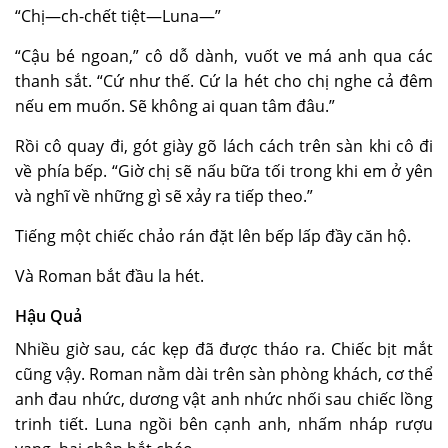
“Chị—ch-chết tiệt—Luna—”
“Cậu bé ngoan,” cô dỗ dành, vuốt ve má anh qua các
thanh sắt. “Cứ như thế. Cứ la hét cho chị nghe cả đêm
nếu em muốn. Sẽ không ai quan tâm đâu.”
Rồi cô quay đi, gót giày gõ lách cách trên sàn khi cô đi
về phía bếp. “Giờ chị sẽ nấu bữa tối trong khi em ở yên
và nghĩ về những gì sẽ xảy ra tiếp theo.”
Tiếng một chiếc chảo rán đặt lên bếp lấp đầy căn hộ.
Và Roman bắt đầu la hét.
Hậu Quả
Nhiều giờ sau, các kẹp đã được tháo ra. Chiếc bịt mắt
cũng vậy. Roman nằm dài trên sàn phòng khách, cơ thể
anh đau nhức, dương vật anh nhức nhối sau chiếc lồng
trinh tiết. Luna ngồi bên cạnh anh, nhấm nháp rượu