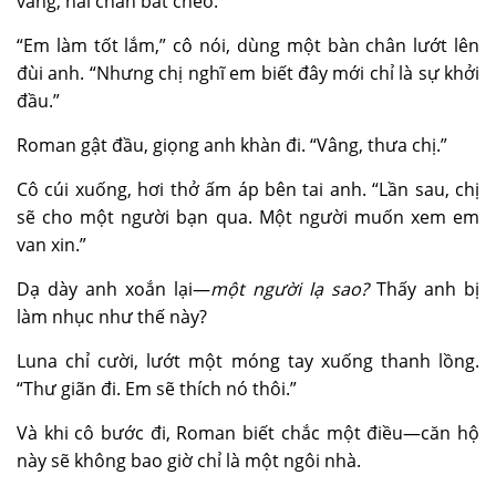
vang, hai chân bắt chéo.
“Em làm tốt lắm,” cô nói, dùng một bàn chân lướt lên
đùi anh. “Nhưng chị nghĩ em biết đây mới chỉ là sự khởi
đầu.”
Roman gật đầu, giọng anh khàn đi. “Vâng, thưa chị.”
Cô cúi xuống, hơi thở ấm áp bên tai anh. “Lần sau, chị
sẽ cho một người bạn qua. Một người muốn xem em
van xin.”
Dạ dày anh xoắn lại—
một người lạ sao?
Thấy anh bị
làm nhục như thế này?
Luna chỉ cười, lướt một móng tay xuống thanh lồng.
“Thư giãn đi. Em sẽ thích nó thôi.”
Và khi cô bước đi, Roman biết chắc một điều—căn hộ
này sẽ không bao giờ chỉ là một ngôi nhà.