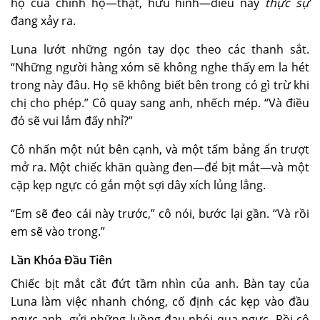
hộ của chính họ—thật, hữu hình—điều này
thực sự
đang xảy ra.
Luna lướt những ngón tay dọc theo các thanh sắt.
“Những người hàng xóm sẽ không nghe thấy em la hét
trong này đâu. Họ sẽ không biết bên trong có gì trừ khi
chị cho phép.” Cô quay sang anh, nhếch mép. “Và điều
đó sẽ vui lắm đấy nhỉ?”
Cô nhấn một nút bên cạnh, và một tấm bảng ẩn trượt
mở ra. Một chiếc khăn quàng đen—để bịt mắt—và một
cặp
kẹp ngực
có gắn một sợi dây xích lủng lẳng.
“Em sẽ đeo cái này trước,” cô nói, bước lại gần. “Và rồi
em sẽ vào trong.”
Lần Khóa Đầu Tiên
Chiếc bịt mắt cắt đứt tầm nhìn của anh. Bàn tay của
Luna làm việc nhanh chóng, cố định các kẹp vào đầu
ngực anh, gửi những luồng đau nhói qua ngực. Rồi cô