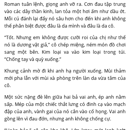
Roman tuân lệnh, giọng anh vỡ ra. Cơn đau tập trung
vào các dây thần kinh, lan tỏa một hơi ấm như dầu ớt.
Mỗi cú đánh lại đẩy nó sâu hơn cho đến khi anh không
thể phân biệt được đâu là da mình và đâu là da cô.
“Tốt. Nhưng em không được cưỡi roi của chị như thể
nó là
dương vật giả
,” cô chép miệng, ném món đồ chơi
sang một bên. Kim loại va vào kim loại trong túi.
“Chống tay và quỳ xuống.”
Khung cảnh mờ đi khi anh hạ người xuống. Mùi thảm
mới pha lẫn với mùi xà phòng trên làn da vừa tắm của
cô.
Một sức nặng đè lên giữa hai bả vai anh, ép anh nằm
sấp. Mép của một chiếc thắt lưng có đinh cạ vào mạch
đập của anh, vành gai của nó cắn vào cổ họng. Vai anh
gồng lên vì đau đớn, nhưng anh không chống cự.