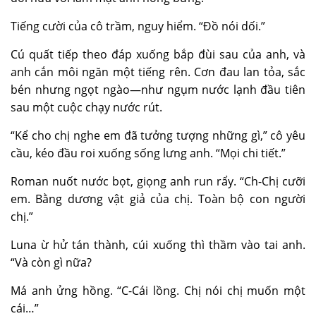
Tiếng cười của cô trầm, nguy hiểm. “Đồ nói dối.”
Cú quất tiếp theo đáp xuống bắp đùi sau của anh, và
anh cắn môi ngăn một tiếng rên. Cơn đau lan tỏa, sắc
bén nhưng ngọt ngào—như ngụm nước lạnh đầu tiên
sau một cuộc chạy nước rút.
“Kể cho chị nghe em đã tưởng tượng những gì,” cô yêu
cầu, kéo đầu roi xuống sống lưng anh. “Mọi chi tiết.”
Roman nuốt nước bọt, giọng anh run rẩy. “Ch-Chị cưỡi
em. Bằng dương vật giả của chị. Toàn bộ con người
chị.”
Luna ừ hử tán thành, cúi xuống thì thầm vào tai anh.
“Và còn gì nữa?
Má anh ửng hồng. “C-Cái lồng. Chị nói chị muốn một
cái…”