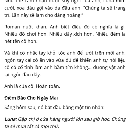
Như thể cảm nhận được suy nghĩ của anh, Luna mỉm
cười, xoa dầu gội vào da đầu anh. “Chúng ta sẽ trang
trí. Lần này sẽ làm cho đàng hoàng.”
Roman nuốt khan. Anh biết điều đó có nghĩa là gì.
Nhiều đồ chơi hơn. Nhiều dây xích hơn. Nhiều đêm la
hét tên cô hơn.
Và khi cô nhấc tay khỏi tóc anh để lướt trên môi anh,
ngón tay cái cô ấn vào vừa đủ để khiến anh tự hỏi liệu
cô có cố tình làm anh bầm tím không… dương vật anh
lại ngóc đầu dậy.
Anh là của cô. Hoàn toàn.
Điềm Báo Cho Ngày Mai
Sáng hôm sau, nó bắt đầu bằng một tin nhắn:
Luna:
Gặp chị ở cửa hàng người lớn sau giờ học. Chúng
ta sẽ mua
tất cả mọi thứ
.