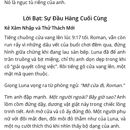
Nó là ngục tù riêng của anh.
Lời Bạt: Sự Đầu Hàng Cuối Cùng
Kẻ Xâm Nhập và Thử Thách Mới
Tiếng chuông cửa vang lên lúc 9:17 tối. Roman, vẫn còn
run rẩy vì những dấu vết của buổi chơi đêm qua, đứng
hình giữa chừng khi đang lau sàn bếp. Luna đã để anh
trần truồng và bịt miệng, chỉ thị anh dọn dẹp trong khi
cô “giải quyết công việc”. Rồi tiếng gõ cửa vang lên, một
mật mã quen thuộc.
Giọng Luna vọng ra từ phòng ngủ:
“Mở cửa đi, Roman.”
Tim anh đập mạnh.
Một người ngoài? Bây giờ sao?
Anh
lồm cồm đứng dậy, dương vật giật nảy trong chiếc lồng
trinh tiết. Anh mở cửa và cô ấy đứng đó. Một người phụ
nữ với đôi mắt đen, đôi môi đỏ thẫm như của Luna, và
một nụ cười thích thú khi nhìn thấy bộ dạng của anh.