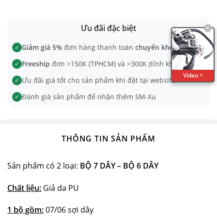
Ưu đãi đặc biệt
×
Giảm giá 5%
đơn hàng thanh toán
chuyển khoản
✓
Freeship
đơn >150K (TPHCM) và >300K (tỉnh khác)
✓
Video >
Ưu đãi giá tốt cho sản phẩm khi đặt tại website
✓
Đánh giá sản phẩm để nhận thêm SM-Xu
✓
THÔNG TIN SẢN PHẨM
Sản phẩm có 2 loại:
BỘ 7 DÂY – BỘ 6 DÂY
Chất liệu:
Giả da PU
1 bộ gồm:
07/06 sợi dây