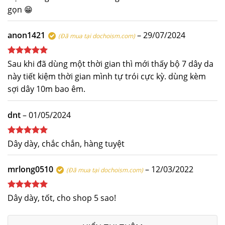
gọn 😁
anon1421
–
29/07/2024
(Đã mua tại dochoism.com)
Được xếp
Sau khi đã dùng một thời gian thì mới thấy bộ 7 dây da
hạng
5
5
này tiết kiệm thời gian mình tự trói cực kỳ. dùng kèm
sao
sợi dây 10m bao êm.
dnt
–
01/05/2024
Được xếp
Dây dày, chắc chắn, hàng tuyệt
hạng
5
5
sao
mrlong0510
–
12/03/2022
(Đã mua tại dochoism.com)
Được xếp
Dây dày, tốt, cho shop 5 sao!
hạng
5
5
sao