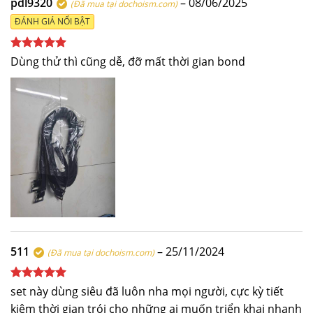
pdl9320
–
08/06/2025
(Đã mua tại dochoism.com)
ĐÁNH GIÁ NỔI BẬT
Được xếp
Dùng thử thì cũng dễ, đỡ mất thời gian bond
hạng
5
5
sao
511
–
25/11/2024
(Đã mua tại dochoism.com)
Được xếp
set này dùng siêu đã luôn nha mọi người, cực kỳ tiết
hạng
5
5
kiệm thời gian trói cho những ai muốn triển khai nhanh
sao