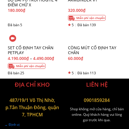
ĐIỂM CHỮ X
180.000
₫
320.000
₫
Miễn phí vận chuyển
Đã bán 5
5
|
Đã bán 139
SET CỐ ĐỊNH TAY CHÂN
CÒNG MÚT CỐ ĐỊNH TAY
PETPLAY
CHÂN
4.190.000
₫
–
4.490.000
₫
60.000
₫
Miễn phí vận chuyển
Đã bán 25
5
|
Đã bán 113
ĐỊA CHỈ KHO
LIÊN HỆ
487/19/1 Võ Thị Nhờ,
0901859284
p.Tân Thuận Đông, quận
Shop không mở cửa hàng, chỉ bán
7, TPHCM
online. Quý khách hàng vui lòng
gọi trước khi qua.
→ Định vị