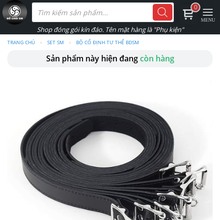
Skip
Tìm
0
kiếm
to
sản
phẩm
content
TRANG CHỦ
›
SET SM
›
BỘ CỐ ĐỊNH TƯ THẾ BDSM
Sản phẩm này hiện đang
còn hàng