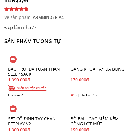
IrisNguyen
Về sản phẩm:
ARMBINDER V4
Đep lắm nha :>
SẢN PHẨM TƯƠNG TỰ
BAO TRÓI DA TOÀN THÂN
GĂNG KHÓA TAY DA BÓNG
SLEEP SACK
1.390.000
₫
170.000
₫
Miễn phí vận chuyển
Đã bán 2
5
|
Đã bán 92
SET CỐ ĐỊNH TAY CHÂN
BỘ BALL GAG MỀM KÈM
PETPLAY V2
CÒNG LÓT MÚT
1.300.000
₫
150.000
₫