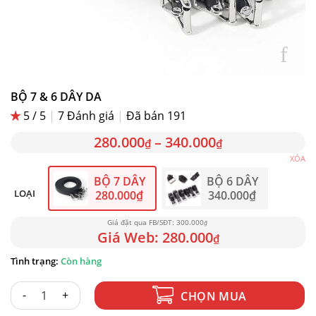
BỘ 7 & 6 DÂY DA
5 / 5
|
7
Đánh giá
|
Đã bán 191
280.000
–
340.000
₫
₫
XÓA
BỘ 7 DÂY
BỘ 6 DÂY
LOẠI
280.000
₫
340.000
₫
300.000
₫
280.000
₫
Còn hàng
BỘ 7 & 6 DÂY DA số lượng
CHỌN MUA