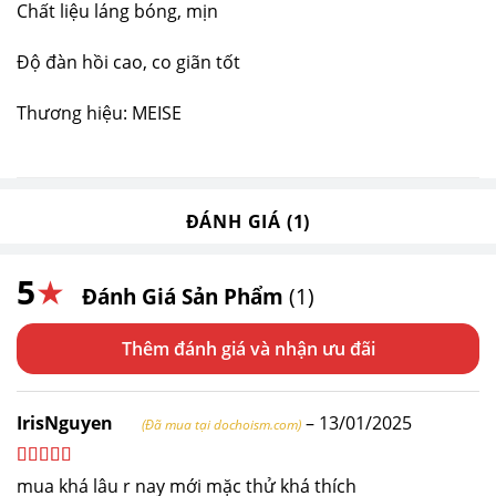
Chất liệu láng bóng, mịn
Độ đàn hồi cao, co giãn tốt
Thương hiệu: MEISE
ĐÁNH GIÁ (1)
5
★
Đánh Giá Sản Phẩm
(1)
Thêm đánh giá
IrisNguyen
–
13/01/2025
(Đã mua tại dochoism.com)
Được xếp
mua khá lâu r nay mới mặc thử khá thích