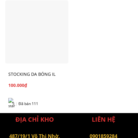
STOCKING DA BÓNG IL
100.000
₫
5
|
Đã bán 111
ĐỊA CHỈ KHO
LIÊN HỆ
487/19/1 Võ Thị Nhờ,
0901859284