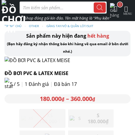
Skip
Tìm
0
kiếm
to
sản
phẩm
content
TRANG CHỦ
›
OTHER
›
GĂNG TAY/VỚ & QUẦN LÓT/SUIT
Sản phẩm này hiện đang
hết hàng
(Bạn hãy đăng ký nhận thông báo khi hàng về qua email ở bên dưới
nhé.)
ĐỒ BƠI PVC & LATEX MEISE
5 / 5
|
1
Đánh giá
|
Đã bán 17
180.000
–
360.000
₫
₫
XS
S
180.000
₫
180.000
₫