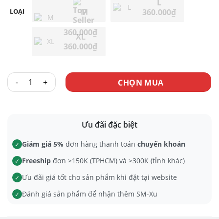
L
M
LOẠI
360.000
₫
360.000
₫
XL
360.000
₫
ĐỒ BƠI PVC & LATEX MEISE số lượng
CHỌN MUA
Ưu đãi đặc biệt
Giảm giá 5%
đơn hàng thanh toán
chuyển khoản
✓
Freeship
đơn >150K (TPHCM) và >300K (tỉnh khác)
✓
Ưu đãi giá tốt cho sản phẩm khi đặt tại website
✓
Đánh giá sản phẩm để nhận thêm SM-Xu
✓