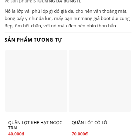
Về sản phẩm:
STOCKING DA BÓNG IL
Nó là lớp vải phủ lớp gì đó giả da, cho nên vẫn thoáng mát,
bóng bẩy y như da lun, mấy bạn nữ mang giả boot đùi cũng
đẹp, ôm hết chân, với nó màu đen nên nhìn thon hẳn
SẢN PHẨM TƯƠNG TỰ
QUẦN LỌT KHE HẠT NGỌC
QUẦN LÓT CÓ LỖ
TRAI
40.000
₫
70.000
₫