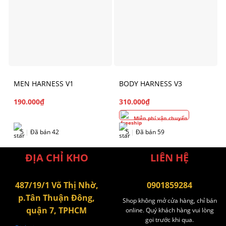
MEN HARNESS V1
BODY HARNESS V3
190.000
₫
310.000
₫
Miễn phí vận chuyển
5
|
Đã bán 42
5
|
Đã bán 59
ĐỊA CHỈ KHO
LIÊN HỆ
487/19/1 Võ Thị Nhờ,
0901859284
p.Tân Thuận Đông,
Shop không mở cửa hàng, chỉ bán
quận 7, TPHCM
online. Quý khách hàng vui lòng
gọi trước khi qua.