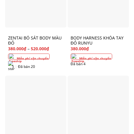
ZENTAI BÓ SÁT BODY MÀU
BODY HARNESS KHÓA TAY
ĐỎ
ĐỎ RUNYU
380.000
₫
–
520.000
₫
380.000
₫
Miễn phí vận chuyển
Miễn phí vận chuyển
Đã bán 4
5
|
Đã bán 20