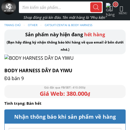
Skip
Tìm
0
kiếm
to
sản
phẩm
content
TRANG CHỦ
›
OTHER
›
CATSUIT/ZENTAI & BODY HARNESS
Sản phẩm này hiện đang
hết hàng
(Bạn hãy đăng ký nhận thông báo khi hàng về qua email ở bên dưới
nhé.)
BODY HARNESS DÂY DA YIWU
Đã bán 9
410.000
₫
380.000
₫
Bán hết
Nhận thông báo khi sản phẩm về hàng