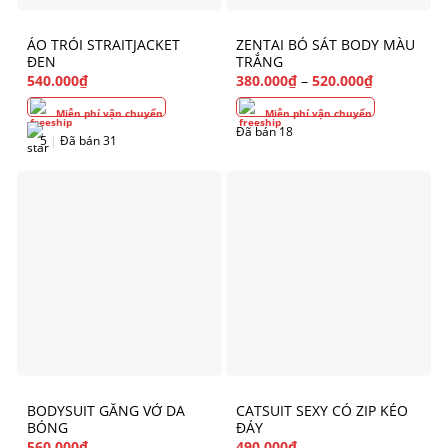
ÁO TRÓI STRAITJACKET
ZENTAI BÓ SÁT BODY MÀU
ĐEN
TRẮNG
540.000
₫
380.000
₫
–
520.000
₫
Miễn phí vận chuyển
Miễn phí vận chuyển
Đã bán 18
5
|
Đã bán 31
BODYSUIT GĂNG VỚ DA
CATSUIT SEXY CÓ ZIP KÉO
BÓNG
ĐÁY
560.000
₫
490.000
₫