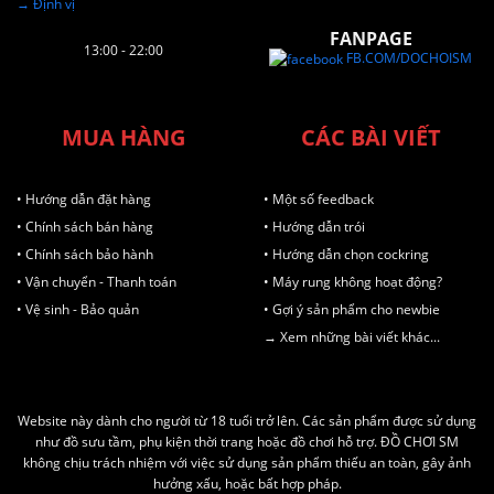
→ Định vị
FANPAGE
13:00 - 22:00
FB.COM/DOCHOISM
MUA HÀNG
CÁC BÀI VIẾT
• Hướng dẫn đặt hàng
• Một số feedback
• Chính sách bán hàng
• Hướng dẫn trói
• Chính sách bảo hành
• Hướng dẫn chọn cockring
• Vận chuyển - Thanh toán
• Máy rung không hoạt động?
• Vệ sinh - Bảo quản
• Gợi ý sản phẩm cho newbie
→ Xem những bài viết khác...
Website này dành cho người từ 18 tuổi trở lên. Các sản phẩm được sử dụng
như đồ sưu tầm, phụ kiện thời trang hoặc đồ chơi hỗ trợ. ĐỒ CHƠI SM
không chịu trách nhiệm với việc sử dụng sản phẩm thiếu an toàn, gây ảnh
hưởng xấu, hoặc bất hợp pháp.