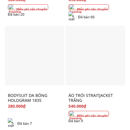
Miễn phí vận chuyển
Miễn phí vận chuyển
Đã bán 20
5
|
Đã bán 66
BODYSUIT DA BÓNG
ÁO TRÓI STRAITJACKET
HOLOGRAM 1835
TRẮNG
280.000
₫
540.000
₫
Miễn phí vận chuyển
Đã bán 9
5
|
Đã bán 7