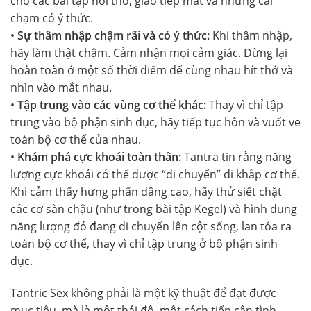
cho các bài tập hơi thở, giao tiếp mắt và những cái
chạm có ý thức.
•
Sự thâm nhập chậm rãi và có ý thức:
Khi thâm nhập,
hãy làm thật chậm. Cảm nhận mọi cảm giác. Dừng lại
hoàn toàn ở một số thời điểm để cùng nhau hít thở và
nhìn vào mắt nhau.
•
Tập trung vào các vùng cơ thể khác:
Thay vì chỉ tập
trung vào bộ phận sinh dục, hãy tiếp tục hôn và vuốt ve
toàn bộ cơ thể của nhau.
•
Khám phá cực khoái toàn thân:
Tantra tin rằng năng
lượng cực khoái có thể được “di chuyển” đi khắp cơ thể.
Khi cảm thấy hưng phấn dâng cao, hãy thử siết chặt
các cơ sàn chậu (như trong bài tập Kegel) và hình dung
năng lượng đó đang di chuyển lên cột sống, lan tỏa ra
toàn bộ cơ thể, thay vì chỉ tập trung ở bộ phận sinh
dục.
Tantric Sex không phải là một kỹ thuật để đạt được
mục tiêu, mà là một thái độ, một cách tiếp cận tình