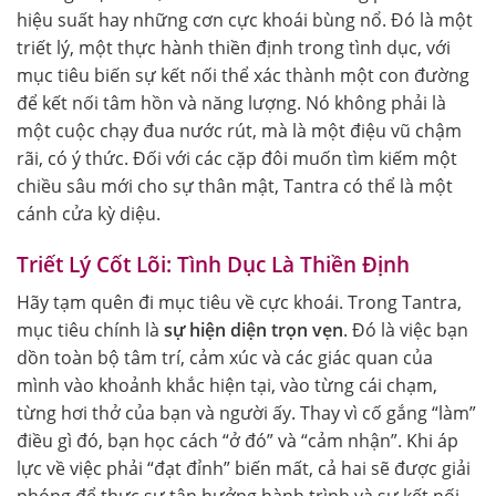
hiệu suất hay những cơn cực khoái bùng nổ. Đó là một
triết lý, một thực hành thiền định trong tình dục, với
mục tiêu biến sự kết nối thể xác thành một con đường
để kết nối tâm hồn và năng lượng. Nó không phải là
một cuộc chạy đua nước rút, mà là một điệu vũ chậm
rãi, có ý thức. Đối với các cặp đôi muốn tìm kiếm một
chiều sâu mới cho sự thân mật, Tantra có thể là một
cánh cửa kỳ diệu.
Triết Lý Cốt Lõi: Tình Dục Là Thiền Định
Hãy tạm quên đi mục tiêu về cực khoái. Trong Tantra,
mục tiêu chính là
sự hiện diện trọn vẹn
. Đó là việc bạn
dồn toàn bộ tâm trí, cảm xúc và các giác quan của
mình vào khoảnh khắc hiện tại, vào từng cái chạm,
từng hơi thở của bạn và người ấy. Thay vì cố gắng “làm”
điều gì đó, bạn học cách “ở đó” và “cảm nhận”. Khi áp
lực về việc phải “đạt đỉnh” biến mất, cả hai sẽ được giải
phóng để thực sự tận hưởng hành trình và sự kết nối,