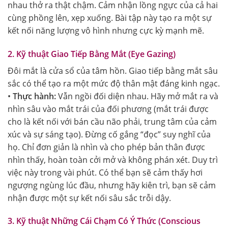
nhau thở ra thật chậm. Cảm nhận lồng ngực của cả hai
cùng phồng lên, xẹp xuống. Bài tập này tạo ra một sự
kết nối năng lượng vô hình nhưng cực kỳ mạnh mẽ.
2. Kỹ thuật Giao Tiếp Bằng Mắt (Eye Gazing)
Đôi mắt là cửa sổ của tâm hồn. Giao tiếp bằng mắt sâu
sắc có thể tạo ra một mức độ thân mật đáng kinh ngạc.
•
Thực hành:
Vẫn ngồi đối diện nhau. Hãy mở mắt ra và
nhìn sâu vào mắt trái của đối phương (mắt trái được
cho là kết nối với bán cầu não phải, trung tâm của cảm
xúc và sự sáng tạo). Đừng cố gắng “đọc” suy nghĩ của
họ. Chỉ đơn giản là nhìn và cho phép bản thân được
nhìn thấy, hoàn toàn cởi mở và không phán xét. Duy trì
việc này trong vài phút. Có thể bạn sẽ cảm thấy hơi
ngượng ngùng lúc đầu, nhưng hãy kiên trì, bạn sẽ cảm
nhận được một sự kết nối sâu sắc trỗi dậy.
3. Kỹ thuật Những Cái Chạm Có Ý Thức (Conscious