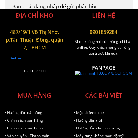
Bạn phải
đăng nhập
để gửi phản hồi.
ĐỊA CHỈ KHO
LIÊN HỆ
487/19/1 Võ Thị Nhờ,
0901859284
p.Tân Thuận Đông, quận
Shop không mở cửa hàng, chỉ bán
7, TPHCM
online. Quý khách hàng vui lòng
gọi trước khi qua.
→ Định vị
FANPAGE
13:00 - 22:00
FB.COM/DOCHOISM
MUA HÀNG
CÁC BÀI VIẾT
• Hướng dẫn đặt hàng
• Một số feedback
• Chính sách bán hàng
• Hướng dẫn trói
• Chính sách bảo hành
• Hướng dẫn chọn cockring
• Vận chuyển - Thanh toán
• Máy rung không hoạt động?