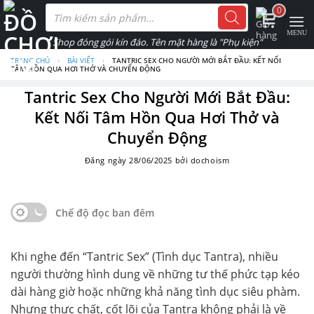
Skip
Tìm
0
kiếm
to
sản
phẩm
content
TRANG CHỦ
›
BÀI VIẾT
›
TANTRIC SEX CHO NGƯỜI MỚI BẮT ĐẦU: KẾT NỐI
TÂM HỒN QUA HƠI THỞ VÀ CHUYỂN ĐỘNG
Tantric Sex Cho Người Mới Bắt Đầu:
Kết Nối Tâm Hồn Qua Hơi Thở và
Chuyển Động
Đăng ngày
28/06/2025
bởi
dochoism
Chế độ đọc ban đêm
Khi nghe đến “Tantric Sex” (Tình dục Tantra), nhiều
người thường hình dung về những tư thế phức tạp kéo
dài hàng giờ hoặc những khả năng tình dục siêu phàm.
Nhưng thực chất, cốt lõi của Tantra không phải là về